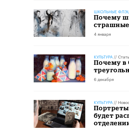
ШКОЛЬНЫЕ ФЛЭ
Почему ш
страшные
4 января
КУЛЬТУРА
//
Стат
Почему в
треуголь
6 декабря
КУЛЬТУРА
//
Ново
Портреты
будет рас
отделени