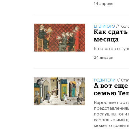
14 апреля
ЕГЭ И ОГЭ
//
Кол
Как сдать
месяца
5 советов от у
24 января
РОДИТЕЛИ
//
Ста
А вот еще
семью Те
Взрослые портя
представлениям 
послушны, они 
взрослые ими д
может отравить