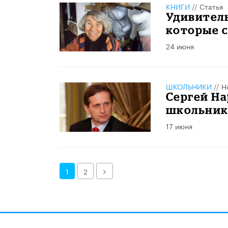
КНИГИ
//
Статья
Удивител
которые с
24 июня
ШКОЛЬНИКИ
//
Н
Сергей Н
школьник
17 июня
Далее
1
2