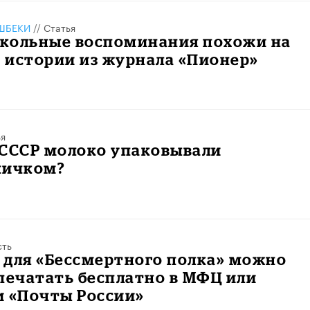
ШБЕКИ
//
Статья
кольные воспоминания похожи на
 истории из журнала «Пионер»
ья
 СССР молоко упаковывали
ничком?
сть
 для «Бессмертного полка» можно
печатать бесплатно в МФЦ или
и «Почты России»