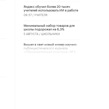
​Яндекс обучил более 20 тысяч
учителей использовать ИИ в работе
09:57 /
УЧИТЕЛЯ
Минимальный набор товаров для
школы подорожал на 6,3%
5 АВГУСТА /
ШКОЛЬНИКИ
Вышел в свет новый номер научно-
публицистического журнала
«Образовательная политика» № 2
(2026)
3 ИЮЛЯ /
АНОНС
Школьники и студенты Москвы
почтили память героев Великой
Отечественной войны
22 ИЮНЯ /
ГОРОДСКОЕ ОБРАЗОВАНИЕ
«Егор, давай во двор!»
22 ИЮНЯ /
АНОНС
Из закона о регулировании ИИ