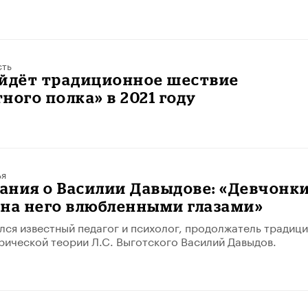
сть
ойдёт традиционное шествие
ного полка» в 2021 году
ья
ания о Василии Давыдове: «Девчонк
 на него влюбленными глазами»
ился известный педагог и психолог, продолжатель традиц
рической теории Л.С. Выготского Василий Давыдов.