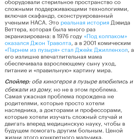
оборудовали стерильное пространство со
сложными поддерживающими технологиями,
включая скафандр, сконструированный
учеными НАСА. Это
реальная история
Дэвида
Веттера, которая была много раз
экранизирована: в 1976 году
«Под колпаком»
оказался Джон Траволта
, а в 2001 комическим
«Парнем из пузыря» стал Джейк Джилленхол
, а
его излишне впечатлительная мама
обеспечивала взрослеющему сыну уход,
питание и «правильную» картину мира.
: оба киногероя в пузыре влюбились и
Спойлер
сбежали из дому,
но не в этом проблема.
Самая ужасная проблема порождена не
родителями, которые просто хотели
наследника, а докторами и профессорами,
которые хотели изучать сложный случай и
двигать вперед медицинскую науку, чтобы в
будущем помогать другим больным. Ценой
жизни этого конкретного мальчика.