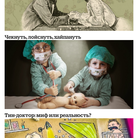
Чекнуть, лойснуть, хайпануть
Тин-доктор: миф или реальность?