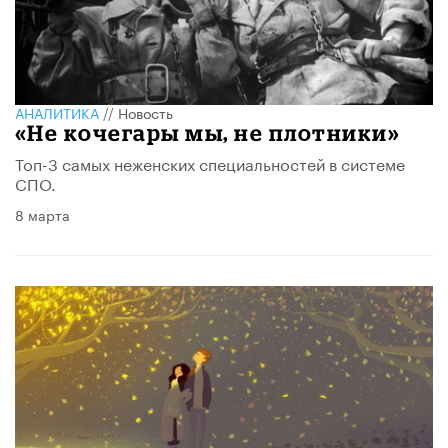
АНАЛИТИКА
//
Новость
«Не кочегары мы, не плотники»
Топ-3 самых неженских специальностей в системе
СПО.
8 марта