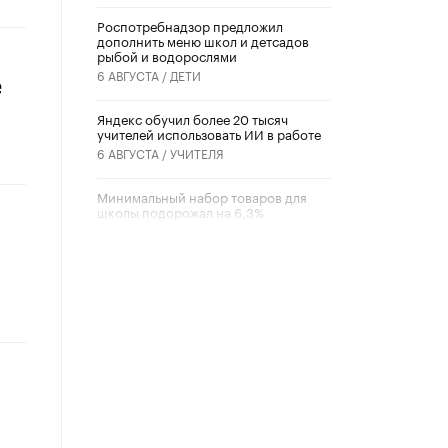
Роспотребнадзор предложил
дополнить меню школ и детсадов
рыбой и водорослями
6 АВГУСТА /
ДЕТИ
е
​Яндекс обучил более 20 тысяч
учителей использовать ИИ в работе
6 АВГУСТА /
УЧИТЕЛЯ
Минимальный набор товаров для
школы подорожал на 6,3%
5 АВГУСТА /
ШКОЛЬНИКИ
Вышел в свет новый номер научно-
публицистического журнала
«Образовательная политика» № 2
(2026)
3 ИЮЛЯ /
АНОНС
Школьники и студенты Москвы
почтили память героев Великой
Отечественной войны
22 ИЮНЯ /
ГОРОДСКОЕ ОБРАЗОВАНИЕ