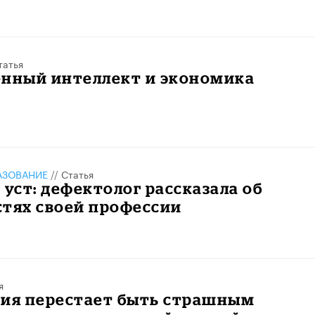
татья
енный интеллект и экономика
АЗОВАНИЕ
//
Статья
 уст: дефектолог рассказала об
стях своей профессии
я
мия перестает быть страшным