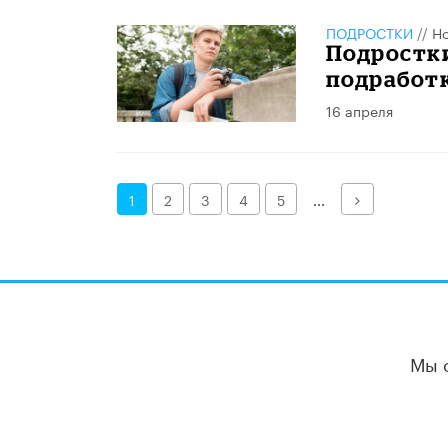
ПОДРОСТКИ
//
Но
Подростки
подработ
16 апреля
Далее
1
2
3
4
5
...
Мы 