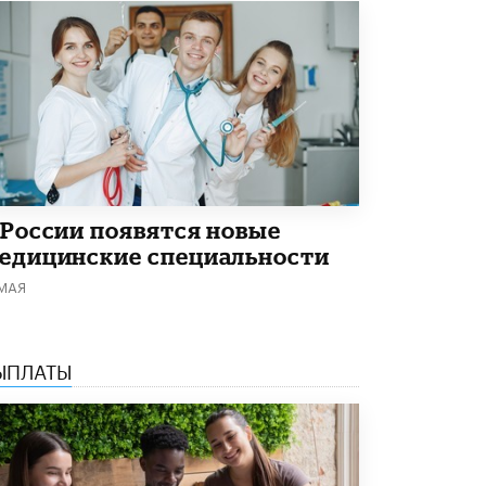
5 ИЮНЯ /
ЧТО ПРОИСХОДИТ?
«Евгений Онегин» станет обязательным
для повторения в 10–11-х классах
4 ИЮНЯ /
КАЧЕСТВО ОБРАЗОВАНИЯ
В Общественной палате предложили
шить школьную форму с учетом
национальных традиций регионов
4 ИЮНЯ /
ШКОЛЬНИКИ
 России появятся новые
В Госдуме предложили ввести онлайн-
едицинские специальности
формат для апелляций ЕГЭ
3 ИЮНЯ /
ЕГЭ И ОГЭ
 МАЯ
​Яндекс выпустил бесплатный курс по
защите от ИИ-мошенничества
2 ИЮНЯ /
BIG DATA
ЫПЛАТЫ
В России начнут применять новые
подходы к разрешению конфликтов в
школах
2 ИЮНЯ /
ПОДРОСТКИ