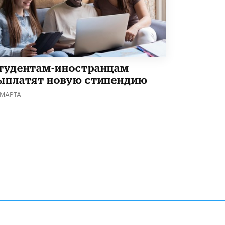
Академик РАН предупредил, что
ChatGPT отучит школьников думать
1 ИЮНЯ /
ШКОЛЬНИКИ
тудентам-иностранцам
ыплатят новую стипендию
 МАРТА