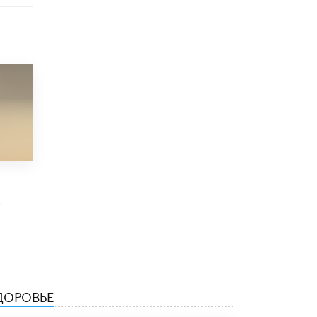
Рособрнадзор ответил на жалобы
школьников на ошибки в ЕГЭ по
русскому
8 ИЮНЯ /
ЕГЭ И ОГЭ
Школа «СКОЛКА» и Госкорпорация
«Росатом» подписали соглашение о
сотрудничестве
8 ИЮНЯ /
ОБРАЗОВАТЕЛЬНАЯ ПОЛИТИКА
Депутаты призвали не отклонять
дипломы только из-за не пройденного
антиплагиата
5 ИЮНЯ /
ЧТО ПРОИСХОДИТ?
0
Минпросвещения просят добавить в
школьные учебники примеры женщин-
инженеров
5 ИЮНЯ /
УЧЕБНИКИ
Уличенный в списывании школьник
ДОРОВЬЕ
вернул себе призовое место на
олимпиаде через суд