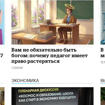
​Вам не обязательно быть
В
27
богом: почему педагог имеет
м
право растеряться
12
1 ИЮНЯ
ЭКОНОМИКА
В