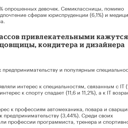
5% опрошенных девочек. Семиклассницы, помимо
едпочтение сферам юриспруденции (6,1%) и медиц
а.
классов привлекательными кажутс
нцовщицы, кондитера и дизайнера
 к предпринимательству и популярным специально
вляли интерес к специальностям, связанным с IT (
интерес к спорту спадает (11,6 и 11,2%), а к IT возр
ерес к профессиям автомеханика, повара и сварщи
– к предпринимательству (3,44%). Среди своих
али профессии программиста, тренера и спортивн