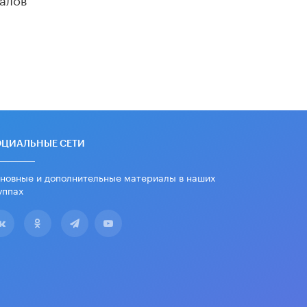
школьные учебники примеры
женщин-инженеров
5 ИЮНЯ /
УЧЕБНИКИ
Уличенный в списывании школьник
вернул себе призовое место на
олимпиаде через суд
5 ИЮНЯ /
ЧТО ПРОИСХОДИТ?
«Евгений Онегин» станет
обязательным для повторения в 10–
11-х классах
ОЦИАЛЬНЫЕ СЕТИ
4 ИЮНЯ /
КАЧЕСТВО ОБРАЗОВАНИЯ
новные и дополнительные материалы в наших
В Общественной палате предложили
уппах
шить школьную форму с учетом
национальных традиций регионов
4 ИЮНЯ /
ШКОЛЬНИКИ
В Госдуме предложили ввести
онлайн-формат для апелляций ЕГЭ
3 ИЮНЯ /
ЕГЭ И ОГЭ
​Яндекс выпустил бесплатный курс