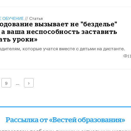
 ОБУЧЕНИЕ
//
Статья
одование вызывает не "безделье"
 а ваша неспособность заставить
ать уроки»
дителям, которые учатся вместе с детьми на дистанте.
1
Далее
9
...
Рассылка от «Вестей образования»
отправляем подборку лучших и актуальных матери