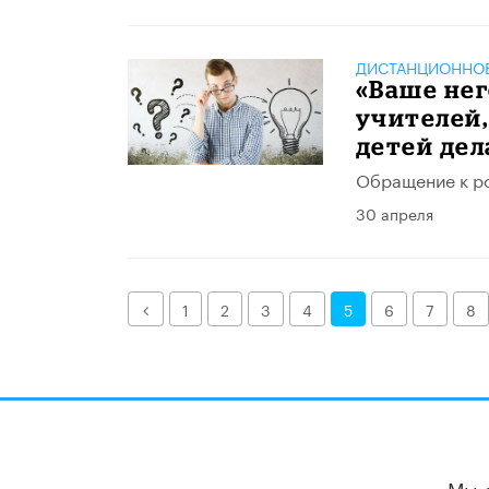
ДИСТАНЦИОННОЕ
«Ваше нег
учителей,
детей дел
Обращение к ро
30 апреля
Назад
1
2
3
4
5
6
7
8
Мы 