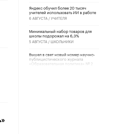
​Яндекс обучил более 20 тысяч
учителей использовать ИИ в работе
6 АВГУСТА /
УЧИТЕЛЯ
Минимальный набор товаров для
школы подорожал на 6,3%
5 АВГУСТА /
ШКОЛЬНИКИ
Вышел в свет новый номер научно-
публицистического журнала
«Образовательная политика» № 2
(2026)
3 ИЮЛЯ /
АНОНС
Школьники и студенты Москвы
почтили память героев Великой
Отечественной войны
22 ИЮНЯ /
ГОРОДСКОЕ ОБРАЗОВАНИЕ
«Егор, давай во двор!»
ь»
22 ИЮНЯ /
АНОНС
Из закона о регулировании ИИ