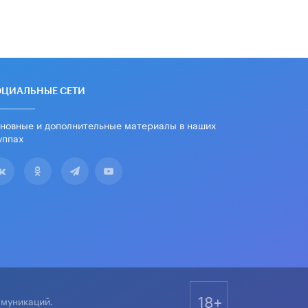
«Евгений Онегин» станет
обязательным для повторения в 10–
11-х классах
4 ИЮНЯ /
КАЧЕСТВО ОБРАЗОВАНИЯ
В Общественной палате предложили
шить школьную форму с учетом
национальных традиций регионов
ОЦИАЛЬНЫЕ СЕТИ
4 ИЮНЯ /
ШКОЛЬНИКИ
новные и дополнительные материалы в наших
В Госдуме предложили ввести
уппах
онлайн-формат для апелляций ЕГЭ
3 ИЮНЯ /
ЕГЭ И ОГЭ
​Яндекс выпустил бесплатный курс
по защите от ИИ-мошенничества
2 ИЮНЯ /
BIG DATA
В России начнут применять новые
подходы к разрешению конфликтов
в школах
2 ИЮНЯ /
ПОДРОСТКИ
18+
ммуникаций.
Академик РАН предупредил, что