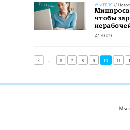
УЧИТЕЛЯ
//
Новос
Минпросв
чтобы зар
нерабоче
27 марта
Назад
...
6
7
8
9
10
11
Мы 