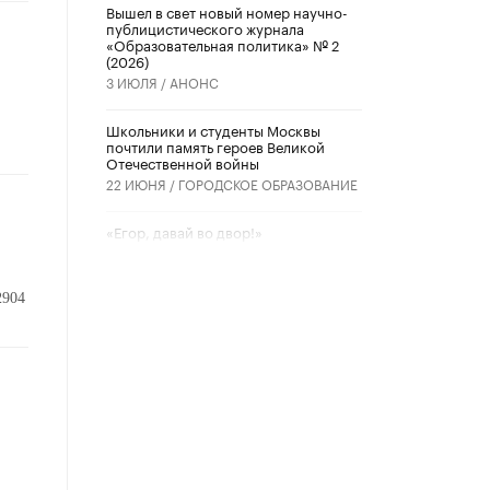
Вышел в свет новый номер научно-
публицистического журнала
«Образовательная политика» № 2
(2026)
3 ИЮЛЯ /
АНОНС
Школьники и студенты Москвы
почтили память героев Великой
Отечественной войны
22 ИЮНЯ /
ГОРОДСКОЕ ОБРАЗОВАНИЕ
«Егор, давай во двор!»
22 ИЮНЯ /
АНОНС
2904
Из закона о регулировании ИИ
убрали запрет на иностранные
нейросети
22 ИЮНЯ /
BIG DATA
Рособрнадзор предупредил о трех
схемах мошенничества в период
сдачи ЕГЭ
19 ИЮНЯ /
ЕГЭ И ОГЭ