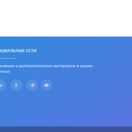
дипломы только из-за не
пройденного антиплагиата
5 ИЮНЯ /
ЧТО ПРОИСХОДИТ?
Минпросвещения просят добавить в
школьные учебники примеры
женщин-инженеров
5 ИЮНЯ /
УЧЕБНИКИ
ОЦИАЛЬНЫЕ СЕТИ
Уличенный в списывании школьник
вернул себе призовое место на
олимпиаде через суд
новные и дополнительные материалы в наших
5 ИЮНЯ /
ЧТО ПРОИСХОДИТ?
уппах
«Евгений Онегин» станет
обязательным для повторения в 10–
11-х классах
4 ИЮНЯ /
КАЧЕСТВО ОБРАЗОВАНИЯ
В Общественной палате предложили
шить школьную форму с учетом
национальных традиций регионов
4 ИЮНЯ /
ШКОЛЬНИКИ