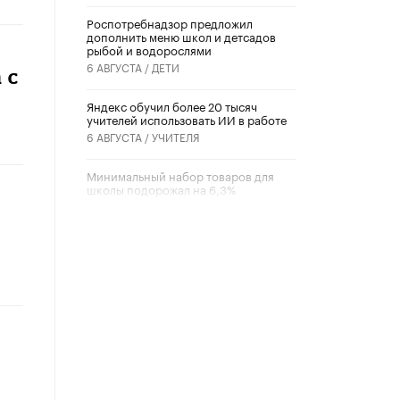
Роспотребнадзор предложил
дополнить меню школ и детсадов
рыбой и водорослями
6 АВГУСТА /
ДЕТИ
 с
​Яндекс обучил более 20 тысяч
учителей использовать ИИ в работе
6 АВГУСТА /
УЧИТЕЛЯ
Минимальный набор товаров для
школы подорожал на 6,3%
5 АВГУСТА /
ШКОЛЬНИКИ
Вышел в свет новый номер научно-
публицистического журнала
«Образовательная политика» № 2
(2026)
3 ИЮЛЯ /
АНОНС
Школьники и студенты Москвы
почтили память героев Великой
Отечественной войны
22 ИЮНЯ /
ГОРОДСКОЕ ОБРАЗОВАНИЕ