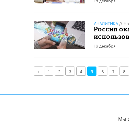
18 декабря
АНАЛИТИКА
//
Но
Россия ок
использо
16 декабря
Назад
1
2
3
4
5
6
7
8
Мы 