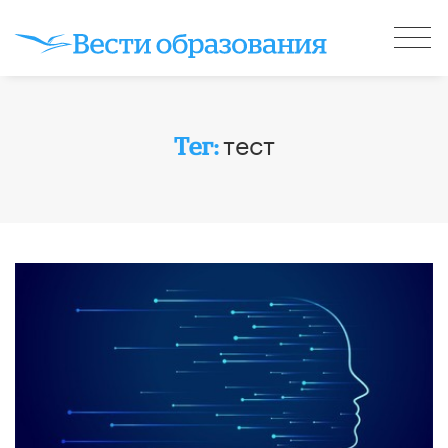
тест
Тег: