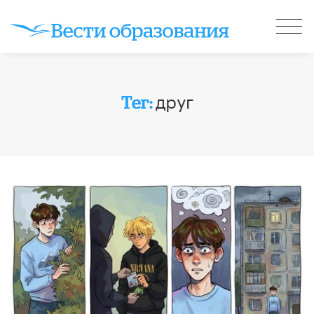
друг
Тег: