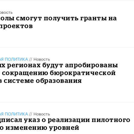
овость
олы смогут получить гранты на
 проектов
АЯ ПОЛИТИКА
//
Новость
ых регионах будут апробированы
к сокращению бюрократической
в системе образования
АЯ ПОЛИТИКА
//
Новость
писал указ о реализации пилотного
по изменению уровней