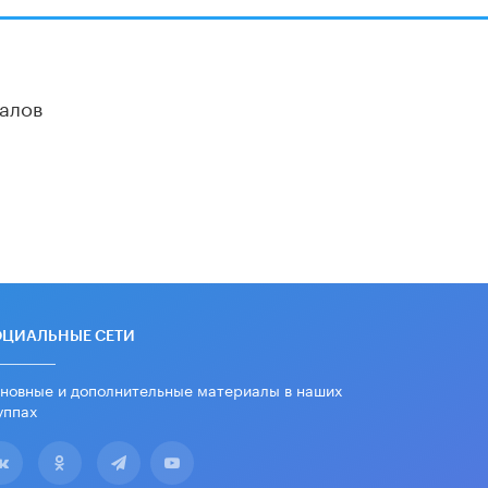
дипломы только из-за не
пройденного антиплагиата
5 ИЮНЯ /
ЧТО ПРОИСХОДИТ?
Минпросвещения просят добавить в
алов
школьные учебники примеры
женщин-инженеров
5 ИЮНЯ /
УЧЕБНИКИ
Уличенный в списывании школьник
вернул себе призовое место на
олимпиаде через суд
5 ИЮНЯ /
ЧТО ПРОИСХОДИТ?
«Евгений Онегин» станет
обязательным для повторения в 10–
11-х классах
ОЦИАЛЬНЫЕ СЕТИ
4 ИЮНЯ /
КАЧЕСТВО ОБРАЗОВАНИЯ
новные и дополнительные материалы в наших
В Общественной палате предложили
уппах
шить школьную форму с учетом
национальных традиций регионов
4 ИЮНЯ /
ШКОЛЬНИКИ