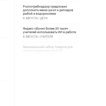
Роспотребнадзор предложил
дополнить меню школ и детсадов
рыбой и водорослями
6 АВГУСТА /
ДЕТИ
​Яндекс обучил более 20 тысяч
учителей использовать ИИ в работе
6 АВГУСТА /
УЧИТЕЛЯ
Минимальный набор товаров для
школы подорожал на 6,3%
5 АВГУСТА /
ШКОЛЬНИКИ
Вышел в свет новый номер научно-
публицистического журнала
«Образовательная политика» № 2
(2026)
3 ИЮЛЯ /
АНОНС
Школьники и студенты Москвы
почтили память героев Великой
Отечественной войны
22 ИЮНЯ /
ГОРОДСКОЕ ОБРАЗОВАНИЕ