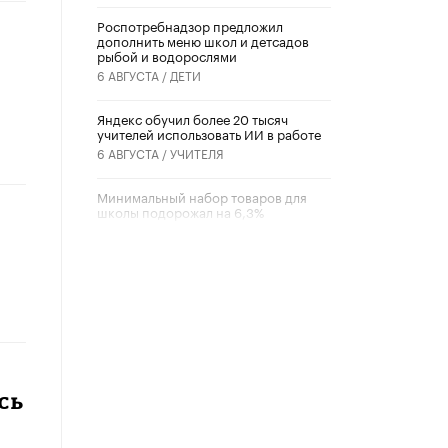
Роспотребнадзор предложил
дополнить меню школ и детсадов
рыбой и водорослями
6 АВГУСТА /
ДЕТИ
​Яндекс обучил более 20 тысяч
учителей использовать ИИ в работе
6 АВГУСТА /
УЧИТЕЛЯ
Минимальный набор товаров для
школы подорожал на 6,3%
5 АВГУСТА /
ШКОЛЬНИКИ
Вышел в свет новый номер научно-
публицистического журнала
«Образовательная политика» № 2
(2026)
3 ИЮЛЯ /
АНОНС
Школьники и студенты Москвы
почтили память героев Великой
сь
Отечественной войны
22 ИЮНЯ /
ГОРОДСКОЕ ОБРАЗОВАНИЕ