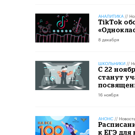
АНАЛИТИКА
//
Но
TikTok об
«Однокла
8 декабря
ШКОЛЬНИКИ
//
Н
С 22 нояб
станут уч
посвящен
16 ноября
АНОНС
//
Новост
Расписани
к ЕГЭ для