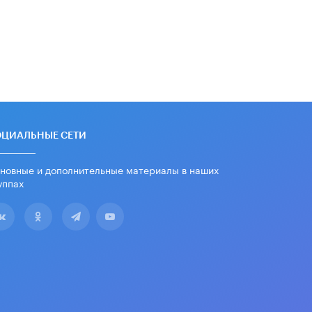
дипломы только из-за не
пройденного антиплагиата
5 ИЮНЯ /
ЧТО ПРОИСХОДИТ?
Минпросвещения просят добавить в
школьные учебники примеры
женщин-инженеров
5 ИЮНЯ /
УЧЕБНИКИ
Уличенный в списывании школьник
вернул себе призовое место на
ОЦИАЛЬНЫЕ СЕТИ
олимпиаде через суд
5 ИЮНЯ /
ЧТО ПРОИСХОДИТ?
новные и дополнительные материалы в наших
уппах
«Евгений Онегин» станет
обязательным для повторения в 10–
11-х классах
4 ИЮНЯ /
КАЧЕСТВО ОБРАЗОВАНИЯ
В Общественной палате предложили
шить школьную форму с учетом
национальных традиций регионов
4 ИЮНЯ /
ШКОЛЬНИКИ