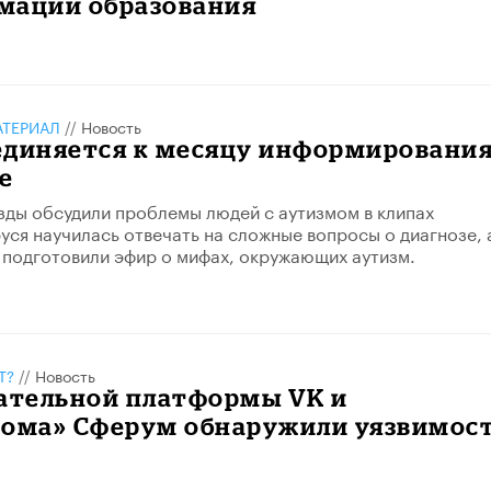
мации образования
АТЕРИАЛ
//
Новость
единяется к месяцу информировани
е
зды обсудили проблемы людей с аутизмом в клипах
уся научилась отвечать на сложные вопросы о диагнозе, 
подготовили эфир о мифах, окружающих аутизм.
Т?
//
Новость
вательной платформы VK и
кома» Сферум обнаружили уязвимос