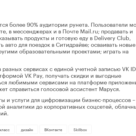
ся более 90% аудитории рунета. Пользователи мо
е, в мессенджерах и в Почте Mail.ru; продавать и
азывать продукты и готовую еду в Delivery Club,
ь авто для поездок в Ситидрайве; осваивать новые
другими образовательными проектами; играть на
 разных сервисах с единой учетной записью VK ID
атформой VK Pay, получать скидки и выгодные
ться любимыми сервисами на платформе приложен
ет справиться голосовой ассистент Маруся.
ты и услуги для цифровизации бизнес-процессов –
ой аналитики до корпоративных соцсетей, облачн
ий.
класс
дизайн
ВКонтакте
Skillbox