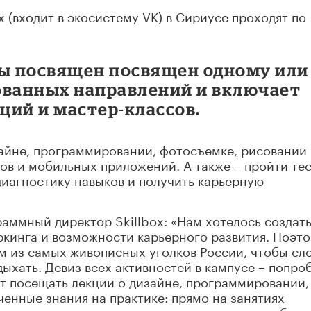
 (входит в экосистему VK) в Сириусе проходят по
ы посвящен посвящен одному или
ованных направлений и включает
кций и мастер-классов.
зайне, программировании, фотосъемке, рисовании
гов и мобильных приложений. А также – пройти тес
диагностику навыков и получить карьерную
раммный директор Skillbox: «Нам хотелось создат
ркинга и возможности карьерного развития. Поэт
м из самых живописных уголков России, чтобы сл
ыхать. Девиз всех активностей в кампусе – попро
ут посещать лекции о дизайне, программировании,
ченные знания на практике: прямо на занятиях