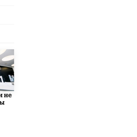
В Минобрнауки рассказали о новых
правилах приема в аспирантуру
1 ИЮНЯ /
КАЧЕСТВО ОБРАЗОВАНИЯ
и не
мы