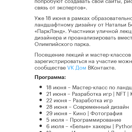
попробуют создавать свои сайты, рис
связь от экспертов».
Уже 18 июня в рамках образовательн
ландшафтному дизайну от Натальи Б
«ПаркЛэнд». Участники уличной лек
дизайнера и проанализировать вмес
Олимпийского парка.
Посещение лекций и мастер-классов
зарегистрироваться на участие мож
сообществе
VK Дом
ВКонтакте.
Программа:
18 июня – Мастер-класс по лан
21 июня – Разработка игр | NFT |
22 июня – Разработка игр
28 июня – Современный дизайн
29 июня – Кино | Фотография
5 июля – Программирование
6 июля – «Белые» хакеры | Python
12 июля – Иллюстрация | Дизайн