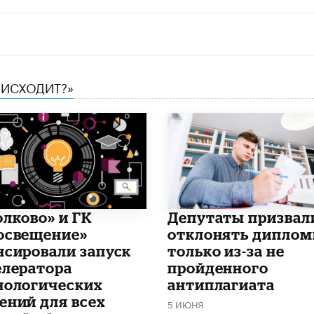
ОИСХОДИТ?»
олково» и ГК
Депутаты призвал
освещение»
отклонять дипло
нсировали запуск
только из-за не
елератора
пройденного
нологических
антиплагиата
ений для всех
5 ИЮНЯ