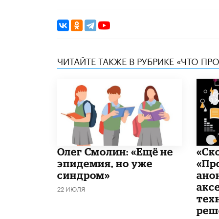
ЧИТАЙТЕ ТАКЖЕ В РУБРИКЕ «ЧТО ПР
​Олег Смолин: «Ещё не
«Ск
эпидемия, но уже
«Пр
синдром»
ано
акс
22 ИЮЛЯ
тех
реш