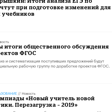
рышкин: Итоги анализа ЕГЭ по
чтут при подготовке изменений для
 учебников
вость
ы итоги общественного обсуждения
оектов ФГОС
из и систематизация поступивших предложений будут
циальную рабочую группу по доработке проектов ФГОС.
АЗОВАНИЕ
//
Новость
импиады «Новый учитель новой
ки. Перезагрузка – 2019»