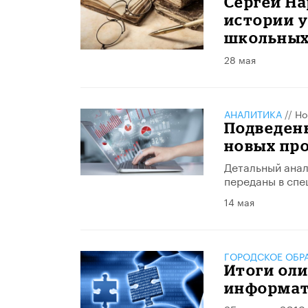
Сергей На
истории у
школьных
28 мая
АНАЛИТИКА
//
Но
Подведен
новых пр
Детальный анал
переданы в спе
14 мая
ГОРОДСКОЕ ОБР
Итоги ол
информати