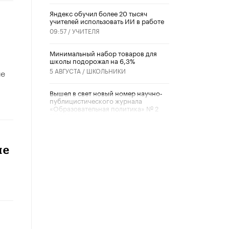
​Яндекс обучил более 20 тысяч
учителей использовать ИИ в работе
09:57 /
УЧИТЕЛЯ
Минимальный набор товаров для
школы подорожал на 6,3%
5 АВГУСТА /
ШКОЛЬНИКИ
ие
Вышел в свет новый номер научно-
публицистического журнала
«Образовательная политика» № 2
(2026)
3 ИЮЛЯ /
АНОНС
Школьники и студенты Москвы
ие
почтили память героев Великой
Отечественной войны
22 ИЮНЯ /
ГОРОДСКОЕ ОБРАЗОВАНИЕ
«Егор, давай во двор!»
22 ИЮНЯ /
АНОНС
Из закона о регулировании ИИ