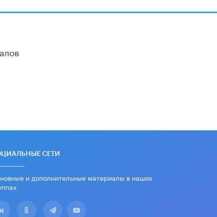
дипломы только из-за не
пройденного антиплагиата
5 ИЮНЯ /
ЧТО ПРОИСХОДИТ?
Минпросвещения просят добавить в
алов
школьные учебники примеры
женщин-инженеров
5 ИЮНЯ /
УЧЕБНИКИ
Уличенный в списывании школьник
вернул себе призовое место на
олимпиаде через суд
5 ИЮНЯ /
ЧТО ПРОИСХОДИТ?
«Евгений Онегин» станет
обязательным для повторения в 10–
11-х классах
ОЦИАЛЬНЫЕ СЕТИ
4 ИЮНЯ /
КАЧЕСТВО ОБРАЗОВАНИЯ
новные и дополнительные материалы в наших
В Общественной палате предложили
шить школьную форму с учетом
уппах
национальных традиций регионов
4 ИЮНЯ /
ШКОЛЬНИКИ