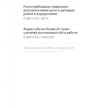
Роспотребнадзор предложил
дополнить меню школ и детсадов
рыбой и водорослями
6 АВГУСТА /
ДЕТИ
​Яндекс обучил более 20 тысяч
учителей использовать ИИ в работе
6 АВГУСТА /
УЧИТЕЛЯ
Минимальный набор товаров для
школы подорожал на 6,3%
5 АВГУСТА /
ШКОЛЬНИКИ
Вышел в свет новый номер научно-
публицистического журнала
«Образовательная политика» № 2
(2026)
3 ИЮЛЯ /
АНОНС
Школьники и студенты Москвы
почтили память героев Великой
Отечественной войны
22 ИЮНЯ /
ГОРОДСКОЕ ОБРАЗОВАНИЕ