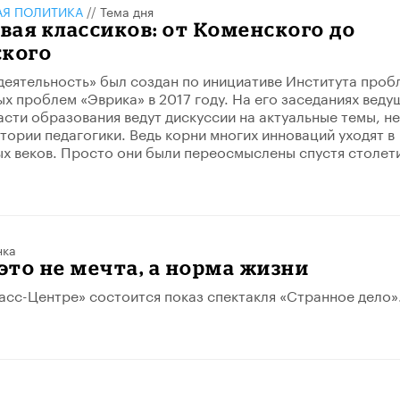
АЯ ПОЛИТИКА
//
Тема дня
ая классиков: от Коменского до
ского
деятельность» был создан по инициативе Института проб
х проблем «Эврика» в 2017 году. На его заседаниях веду
асти образования ведут дискуссии на актуальные темы, не
стории педагогики. Ведь корни многих инноваций уходят в
х веков. Просто они были переосмыслены спустя столети
нка
 это не мечта, а норма жизни
ласс-Центре» состоится показ спектакля «Странное дело»