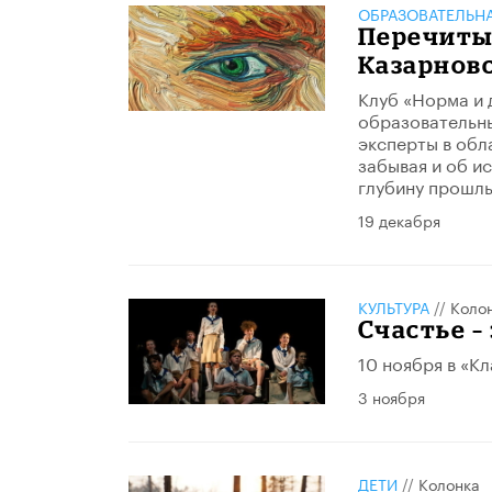
ОБРАЗОВАТЕЛЬН
Перечитыв
Казарнов
Клуб «Норма и 
образовательны
эксперты в обл
забывая и об и
глубину прошлы
19 декабря
КУЛЬТУРА
//
Коло
Счастье –
10 ноября в «К
3 ноября
ДЕТИ
//
Колонка