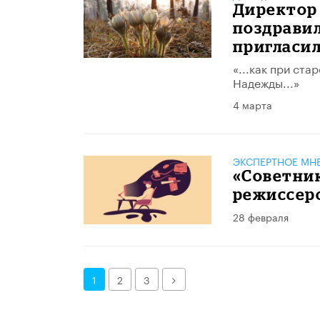
Директор 
поздравил
пригласил
«...как при ст
Надежды...»
4 марта
ЭКСПЕРТНОЕ МН
«Советни
режиссер
28 февраля
Далее
1
2
3