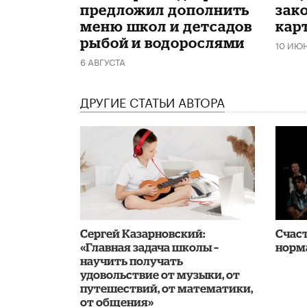
предложил дополнить
зако
меню школ и детсадов
кар
рыбой и водорослями
10 ИЮ
6 АВГУСТА
ДРУГИЕ СТАТЬИ АВТОРА
Сергей Казарновский:
Счаст
«Главная задача школы –
норм
научить получать
удовольствие от музыки, от
путешествий, от математики,
от общения»