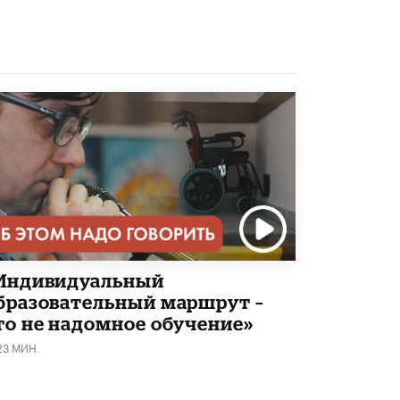
Академик РАН предупредил, что
ChatGPT отучит школьников думать
1 ИЮНЯ /
ШКОЛЬНИКИ
Индивидуальный
бразовательный маршрут –
то не надомное обучение»
23 МИН.