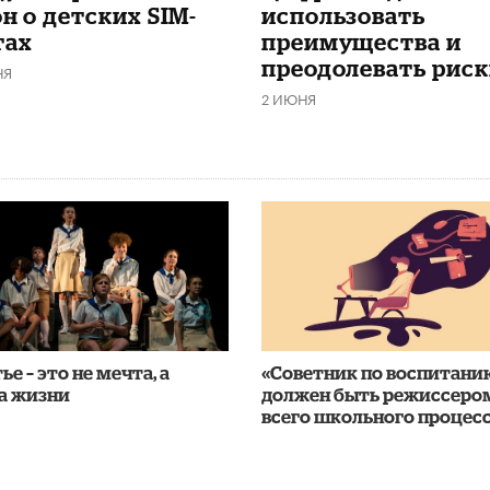
н о детских SIM-
использовать
тах
преимущества и
преодолевать риск
НЯ
2 ИЮНЯ
ье – это не мечта, а
«Советник по воспитани
а жизни
должен быть режиссеро
всего школьного процес