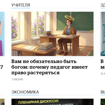
УЧИТЕЛЯ
З
​Вам не обязательно быть
В
27
богом: почему педагог имеет
м
право растеряться
12
1 ИЮНЯ
ЭКОНОМИКА
В