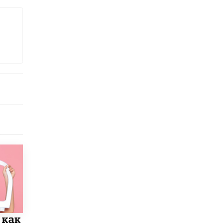
Рособрнадзор ответил на жалобы
школьников на ошибки в ЕГЭ по
русскому
8 ИЮНЯ /
ЕГЭ И ОГЭ
Школа «СКОЛКА» и Госкорпорация
«Росатом» подписали соглашение о
сотрудничестве
8 ИЮНЯ /
ОБРАЗОВАТЕЛЬНАЯ ПОЛИТИКА
Депутаты призвали не отклонять
дипломы только из-за не пройденного
антиплагиата
5 ИЮНЯ /
ЧТО ПРОИСХОДИТ?
Минпросвещения просят добавить в
школьные учебники примеры женщин-
инженеров
5 ИЮНЯ /
УЧЕБНИКИ
Уличенный в списывании школьник
вернул себе призовое место на
олимпиаде через суд
 как