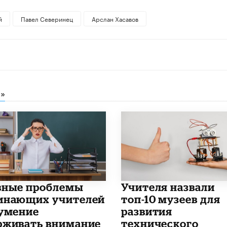
й
Павел Северинец
Арслан Хасавов
»
вные проблемы
​Учителя назвали
инающих учителей
топ-10 музеев для
еумение
развития
рживать внимание
технического