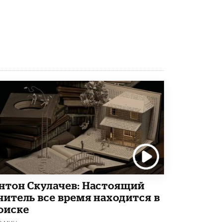
В Госдуме предложили запустить
программу «Выпускной кешбэк» для
тех, кто сдал ЕГЭ и ОГЭ
29 МАЯ /
ЕГЭ И ОГЭ
нтон Скулачев: Настоящий
читель все время находится в
оиске