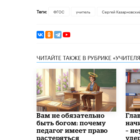
Теги:
ФГОС
учитель
Сергей Казарновски
ЧИТАЙТЕ ТАКЖЕ В РУБРИКЕ «УЧИТЕЛЯ
​Вам не обязательно
Гла
быть богом: почему
нач
педагог имеет право
– н
растеряться
уде