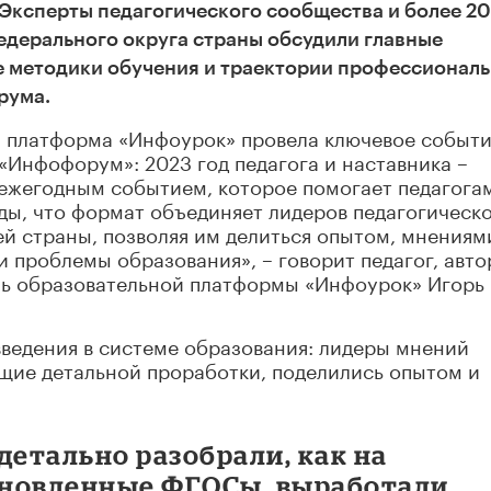
Эксперты педагогического сообщества и более 20
едерального округа страны обсудили главные
е методики обучения и траектории профессионал
рума.
я платформа «Инфоурок» провела ключевое событи
 «Инфофорум»: 2023 год педагога и наставника –
 ежегодным событием, которое помогает педагога
ды, что формат объединяет лидеров педагогическ
й страны, позволяя им делиться опытом, мнениям
 проблемы образования», – говорит педагог, авто
ль образовательной платформы «Инфоурок» Игорь
ведения в системе образования: лидеры мнений
щие детальной проработки, поделились опытом и
детально разобрали, как на
бновленные ФГОСы, выработали