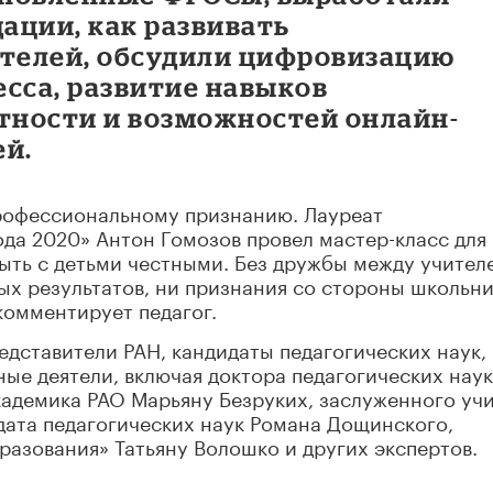
ации, как развивать
телей, обсудили цифровизацию
сса, развитие навыков
ности и возможностей онлайн-
ей.
рофессиональному признанию. Лауреат
ода 2020» Антон Гомозов провел мастер-класс для
быть с детьми честными. Без дружбы между учител
ых результатов, ни признания со стороны школьни
комментирует педагог.
дставители РАН, кандидаты педагогических наук,
ые деятели, включая доктора педагогических наук
кадемика РАО Марьяну Безруких, заслуженного уч
дата педагогических наук Романа Дощинского,
разования» Татьяну Волошко и других экспертов.