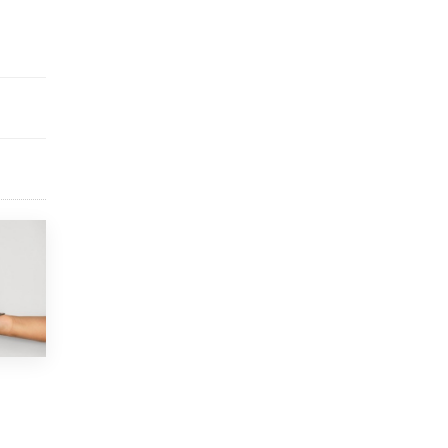
3 ИЮНЯ /
ЕГЭ И ОГЭ
​Яндекс выпустил бесплатный курс по
защите от ИИ-мошенничества
2 ИЮНЯ /
BIG DATA
В России начнут применять новые
подходы к разрешению конфликтов в
школах
2 ИЮНЯ /
ПОДРОСТКИ
Академик РАН предупредил, что
ChatGPT отучит школьников думать
1 ИЮНЯ /
ШКОЛЬНИКИ
В Минобрнауки рассказали о новых
правилах приема в аспирантуру
1 ИЮНЯ /
КАЧЕСТВО ОБРАЗОВАНИЯ
Кто будет оценивать поведение
школьников
29 МАЯ /
ШКОЛЬНИКИ