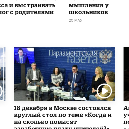
сса и выстраивать
мышления у
лог с родителями
школьников
20 МАЯ
18 декабря в Москве состоялся
А
круглый стол по теме «Когда и
у
на сколько повысят
п
заработную плату учителей?»