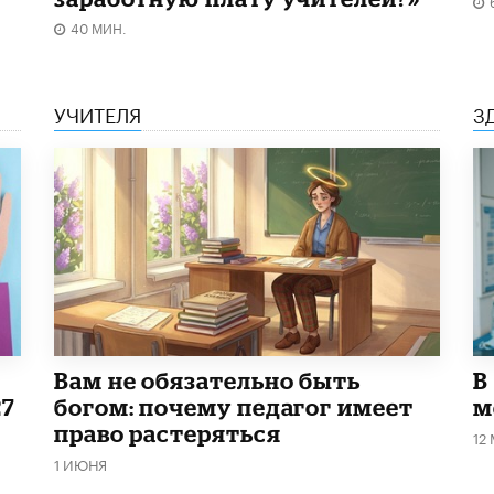
40 МИН.
УЧИТЕЛЯ
З
​Вам не обязательно быть
В
27
богом: почему педагог имеет
м
право растеряться
12
1 ИЮНЯ