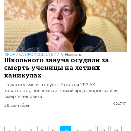
ХРОНИКА ПРОИСШЕСТВИЙ
//
Новость
Школьного завуча осудили за
смерть ученицы на летних
каникулах
Педагогу вменяют пункт 2 статьи 293 УК —
халатность, повлекшая тяжкий вред здоровью или
смерть человека.
26 сентября
4707
Назад
6
7
8
9
10
11
12
13
14