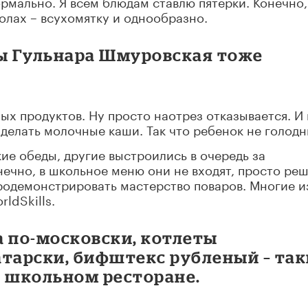
ормально. Я всем блюдам ставлю пятерки. Конечно,
колах – всухомятку и однообразно.
ы Гульнара Шмуровская тоже
ных продуктов. Ну просто наотрез отказывается. И
 делать молочные каши. Так что ребенок не голодн
ие обеды, другие выстроились в очередь за
чно, в школьное меню они не входят, просто ре
продемонстрировать мастерство поваров. Многие и
ldSkills.
а по-московски, котлеты
атарски, бифштекс рубленый – так
в школьном ресторане.