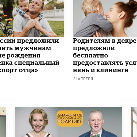
оссии предложили
Родителям в декре
чать мужчинам
предложили
ле рождения
бесплатно
енка специальный
предоставлять усл
спорт отца»
нянь и клининга
21 АПРЕЛЯ