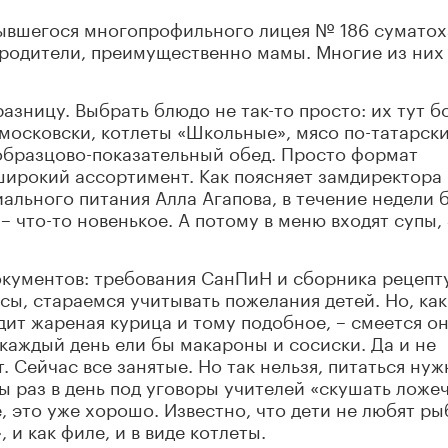
ывшегося многопрофильного лицея № 186 суматох
я родители, преимущественно мамы. Многие из них
разницу. Выбрать блюдо не так-то просто: их тут б
-московски, котлеты «Школьные», мясо по-татарски
образцово-показательный обед. Просто формат
широкий ассортимент. Как поясняет замдиректора
ального питания Алла Агапова, в течение недели 
– что-то новенькое. А потому в меню входят супы,
окументов: требования СанПиН и сборника рецепт
сы, стараемся учитывать пожелания детей. Но, как
дит жареная курица и тому подобное, – смеется он
 каждый день ели бы макароны и сосиски. Да и не
т. Сейчас все занятые. Но так нельзя, питаться нуж
ы раз в день под уговоры учителей «скушать ложе
 это уже хорошо. Известно, что дети не любят ры
и как филе, и в виде котлеты.