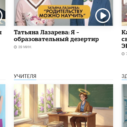
ы
Татьяна Лазарева: Я –
​
образовательный дезертир
с
Э
39 МИН.
УЧИТЕЛЯ
З