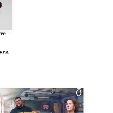
Академик РАН предупредил, что
ChatGPT отучит школьников думать
1 ИЮНЯ /
ШКОЛЬНИКИ
те
уги