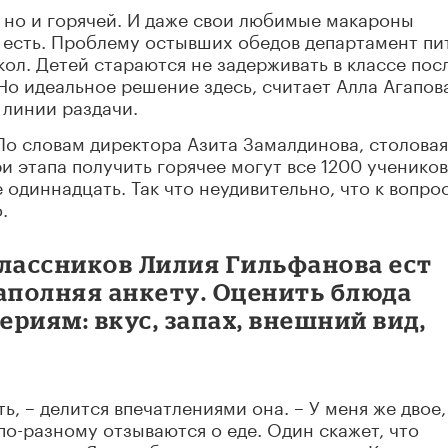
, но и горячей. И даже свои любимые макароны
 есть. Проблему остывших обедов департамент пи
ол. Детей стараются не задерживать в классе пос
Но идеальное решение здесь, считает Алла Агапов
 линии раздачи.
 По словам директора Азита Замалдинова, столовая
ри этапа получить горячее могут все 1200 учеников
е одиннадцать. Так что неудивительно, что к вопро
.
классников Лилия Гильфанова ест
аполняя анкету. Оценить блюда
риям: вкус, запах, внешний вид,
ь, – делится впечатлениями она. – У меня же двое,
по-разному отзываются о еде. Один скажет, что