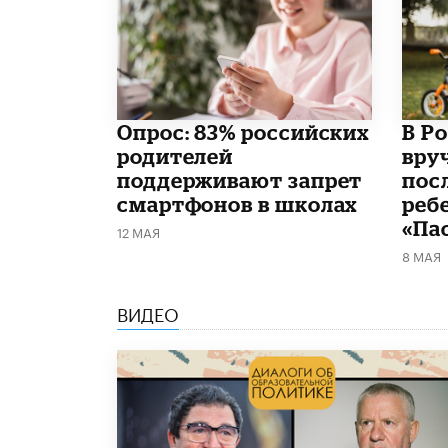
Опрос: 83% российских
В Р
родителей
вру
поддерживают запрет
пос
смартфонов в школах
реб
«Па
12 МАЯ
8 МАЯ
ВИДЕО