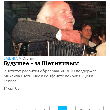
ЗАЩИТА
//
Статья
Будущее – за Щетининым
Институт развития образования ВШЭ поддержал
Михаила Щетинина в конфликте вокруг Лицея в
Текосе
17 октября
Назад
Дале
1
2
3
4
5
6
7
8
9