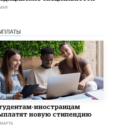
Кто будет оценивать поведение
 МАЯ
школьников
29 МАЯ /
ШКОЛЬНИКИ
ЫПЛАТЫ
тудентам-иностранцам
ыплатят новую стипендию
 МАРТА