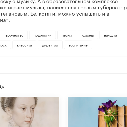
ескую музыку. А в образовательном комплексе
нка играет музыка, написанная первым губернато
епановым. Ее, кстати, можно услышать и в
на».
творчество
подростки
песни
охрана
находка
ярск
классика
директор
воспитание
А»