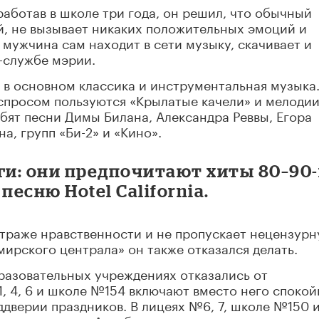
работав в школе три года, он решил, что обычный
й, не вызывает никаких положительных эмоций и
 мужчина сам находит в сети музыку, скачивает и
с-службе мэрии.
 в основном классика и инструментальная музыка.
 спросом пользуются «Крылатые качели» и мелодии
бят песни Димы Билана, Александра Реввы, Егора
а, групп «Би-2» и «Кино».
ги: они предпочитают хиты 80–90-
песню Hotel California.
страже нравственности и не пропускает нецензур
мирского централа» он также отказался делать.
разовательных учреждениях отказались от
1, 4, 6 и школе №154 включают вместо него споко
ддверии праздников. В лицеях №6, 7, школе №150 