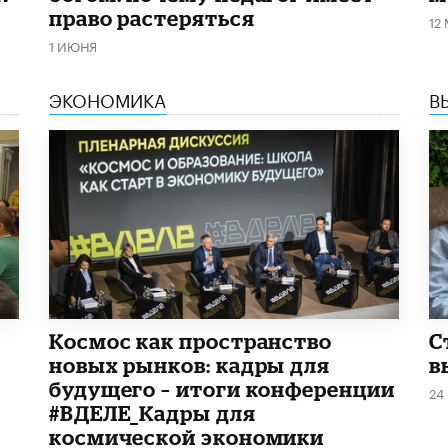
право растеряться
12
1 ИЮНЯ
ЭКОНОМИКА
В
Космос как пространство
С
новых рынков: кадры для
в
будущего – итоги конференции
24
#ВДЕЛЕ_Кадры для
космической экономики