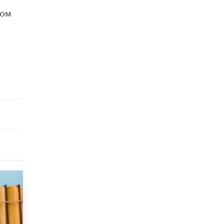
10 ИЮНЯ /
ДЕТИ
ром
Глава СПЧ предложил вернуть в школы
устные переходные экзамены
9 ИЮНЯ /
КАЧЕСТВО ОБРАЗОВАНИЯ
​Объединяя дошкольный мир
8 ИЮНЯ /
АНОНС
«Сколково» и ГК «Просвещение»
анонсировали запуск акселератора
технологических решений для всех
уровней образования
8 ИЮНЯ /
ЧТО ПРОИСХОДИТ?
Рособрнадзор ответил на жалобы
школьников на ошибки в ЕГЭ по
русскому
8 ИЮНЯ /
ЕГЭ И ОГЭ
Школа «СКОЛКА» и Госкорпорация
«Росатом» подписали соглашение о
сотрудничестве