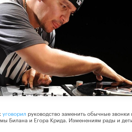
к
уговорил
руководство заменить обычные звонки 
имы Билана и Егора Крида. Изменениям рады и дети