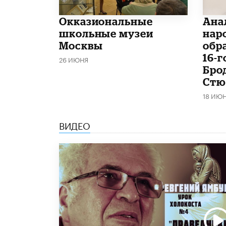
​Окказиональные
Ана
школьные музеи
нар
Москвы
обр
16-
26 ИЮНЯ
Бро
Стю
18 ИЮ
ВИДЕО