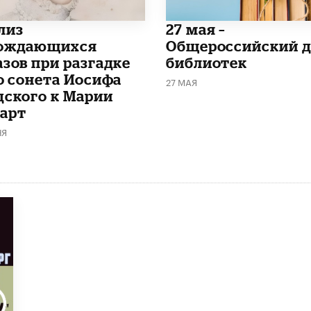
лиз
​27 мая –
ождающихся
Общероссийский д
азов при разгадке
библиотек
го сонета Иосифа
27 МАЯ
дского к Марии
арт
НЯ