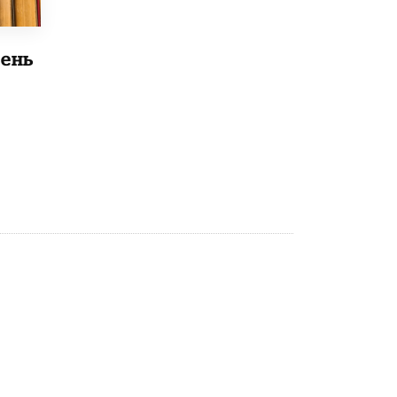
8 ИЮНЯ /
ОБРАЗОВАТЕЛЬНАЯ ПОЛИТИКА
Депутаты призвали не отклонять
дипломы только из-за не пройденного
ень
антиплагиата
5 ИЮНЯ /
ЧТО ПРОИСХОДИТ?
Минпросвещения просят добавить в
школьные учебники примеры женщин-
инженеров
5 ИЮНЯ /
УЧЕБНИКИ
Уличенный в списывании школьник
вернул себе призовое место на
олимпиаде через суд
5 ИЮНЯ /
ЧТО ПРОИСХОДИТ?
«Евгений Онегин» станет обязательным
для повторения в 10–11-х классах
4 ИЮНЯ /
КАЧЕСТВО ОБРАЗОВАНИЯ
В Общественной палате предложили
шить школьную форму с учетом
национальных традиций регионов