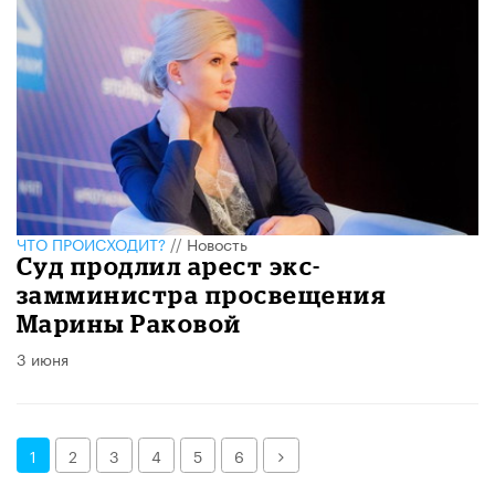
ЧТО ПРОИСХОДИТ?
//
Новость
Суд продлил арест экс-
замминистра просвещения
Марины Раковой
3 июня
Далее
1
2
3
4
5
6