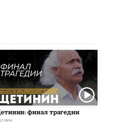
5 ИЮНЯ /
ЧТО ПРОИСХОДИТ?
«Евгений Онегин» станет обязательным
для повторения в 10–11-х классах
4 ИЮНЯ /
КАЧЕСТВО ОБРАЗОВАНИЯ
В Общественной палате предложили
шить школьную форму с учетом
национальных традиций регионов
4 ИЮНЯ /
ШКОЛЬНИКИ
В Госдуме предложили ввести онлайн-
формат для апелляций ЕГЭ
3 ИЮНЯ /
ЕГЭ И ОГЭ
​Яндекс выпустил бесплатный курс по
защите от ИИ-мошенничества
2 ИЮНЯ /
BIG DATA
В России начнут применять новые
етинин: финал трагедии
подходы к разрешению конфликтов в
школах
62 МИН.
2 ИЮНЯ /
ПОДРОСТКИ