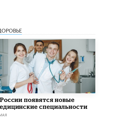
Академик РАН предупредил, что
ChatGPT отучит школьников думать
1 ИЮНЯ /
ШКОЛЬНИКИ
ДОРОВЬЕ
 России появятся новые
едицинские специальности
 МАЯ