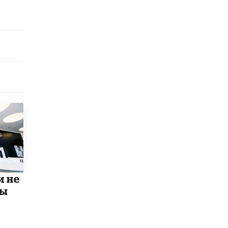
Рособрнадзор ответил на жалобы
школьников на ошибки в ЕГЭ по
русскому
8 ИЮНЯ /
ЕГЭ И ОГЭ
Школа «СКОЛКА» и Госкорпорация
«Росатом» подписали соглашение о
сотрудничестве
8 ИЮНЯ /
ОБРАЗОВАТЕЛЬНАЯ ПОЛИТИКА
Депутаты призвали не отклонять
дипломы только из-за не пройденного
антиплагиата
5 ИЮНЯ /
ЧТО ПРОИСХОДИТ?
Минпросвещения просят добавить в
школьные учебники примеры женщин-
инженеров
и не
5 ИЮНЯ /
УЧЕБНИКИ
мы
Уличенный в списывании школьник
вернул себе призовое место на
олимпиаде через суд