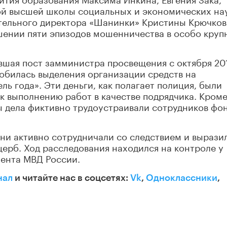
ой высшей школы социальных и экономических на
ительного директора «Шанинки» Кристины Крючко
шении пяти эпизодов мошенничества в особо круп
авшая пост замминистра просвещения с октября 20
 добилась выделения организации средств на
ль года». Эти деньги, как полагает полиция, были
к выполнению работ в качестве подрядчика. Кром
ты дела фиктивно трудоустраивали сотрудников фон
они активно сотрудничали со следствием и вырази
ерб. Ход расследования находился на контроле у
мента МВД России.
нал
и читайте нас в соцсетях:
Vk
,
Одноклассники
,