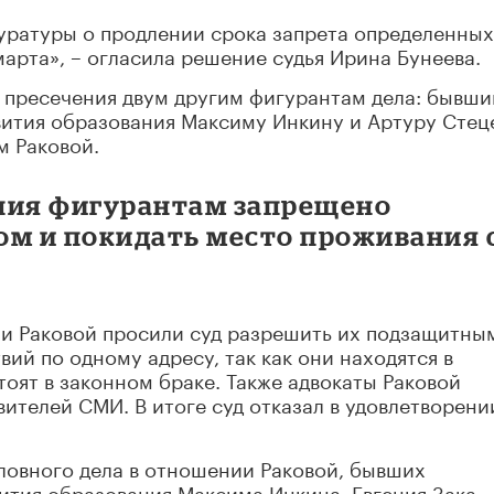
куратуры о продлении срока запрета определенных
марта», – огласила решение судья Ирина Бунеева.
ы пресечения двум другим фигурантам дела: бывш
ития образования Максиму Инкину и Артуру Стец
м Раковой.
ния фигурантам запрещено
ом и покидать место проживания 
 и Раковой просили суд разрешить их подзащитны
ий по одному адресу, так как они находятся в
тоят в законном браке. Также адвокаты Раковой
вителей СМИ. В итоге суд отказал в удовлетворени
ловного дела в отношении Раковой, бывших
тия образования Максима Инкина, Евгения Зака,