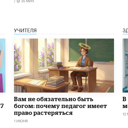
/
35 МИН.
УЧИТЕЛЯ
З
​Вам не обязательно быть
В
27
богом: почему педагог имеет
м
право растеряться
12
1 ИЮНЯ