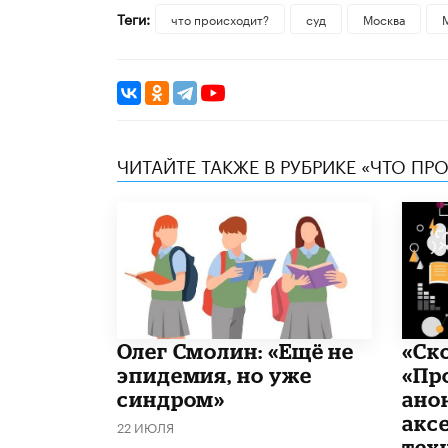
Теги:
что происходит?
суд
Москва
ЧИТАЙТЕ ТАКЖЕ В РУБРИКЕ «ЧТО ПР
​Олег Смолин: «Ещё не
«Ск
эпидемия, но уже
«Пр
синдром»
ано
акс
22 ИЮЛЯ
тех