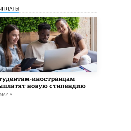
ЫПЛАТЫ
тудентам-иностранцам
ыплатят новую стипендию
 МАРТА