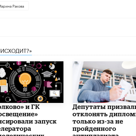
Марина Ракова
ОИСХОДИТ?»
олково» и ГК
Депутаты призвал
освещение»
отклонять дипло
нсировали запуск
только из-за не
елератора
пройденного
нологических
антиплагиата