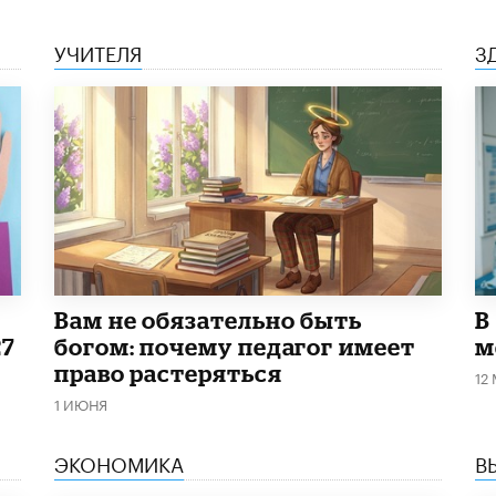
УЧИТЕЛЯ
З
​Вам не обязательно быть
В
27
богом: почему педагог имеет
м
право растеряться
12
1 ИЮНЯ
ЭКОНОМИКА
В