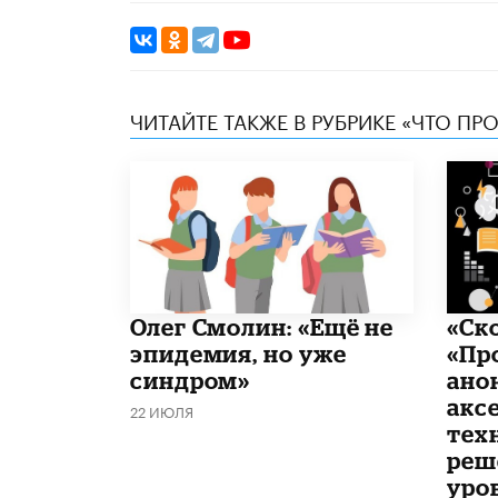
ЧИТАЙТЕ ТАКЖЕ В РУБРИКЕ «ЧТО ПР
​Олег Смолин: «Ещё не
«Ск
эпидемия, но уже
«Пр
синдром»
ано
акс
22 ИЮЛЯ
тех
реш
уро