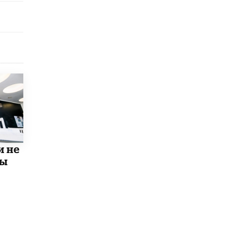
открыли в этом учебном году в Москве
10 ИЮНЯ /
ГОРОДСКОЕ ОБРАЗОВАНИЕ
Госдума приняла закон о детских SIM-
картах
10 ИЮНЯ /
ДЕТИ
Глава СПЧ предложил вернуть в школы
устные переходные экзамены
9 ИЮНЯ /
КАЧЕСТВО ОБРАЗОВАНИЯ
​Объединяя дошкольный мир
8 ИЮНЯ /
АНОНС
и не
«Сколково» и ГК «Просвещение»
анонсировали запуск акселератора
мы
технологических решений для всех
уровней образования
8 ИЮНЯ /
ЧТО ПРОИСХОДИТ?
Рособрнадзор ответил на жалобы
школьников на ошибки в ЕГЭ по
русскому