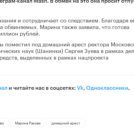
еграм-канал Mash. В обмен на это она просит отпу
азания и сотрудничает со следствием. Благодаря е
а обвиняемых. Марина также заявила, что готова
миллион рублей.
вы поместил под домашний арест ректора Московс
еских наук (Шанинки) Сергея Зуева в рамках дел
редств, выделенных в рамках нацпроекта
нал
и читайте нас в соцсетях:
Vk
,
Одноклассники
,
во
Марина Ракова
домашний арест