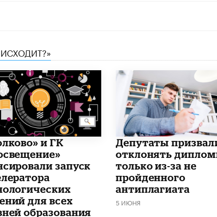
ОИСХОДИТ?»
олково» и ГК
Депутаты призвал
освещение»
отклонять дипло
нсировали запуск
только из-за не
елератора
пройденного
нологических
антиплагиата
ений для всех
5 ИЮНЯ
вней образования