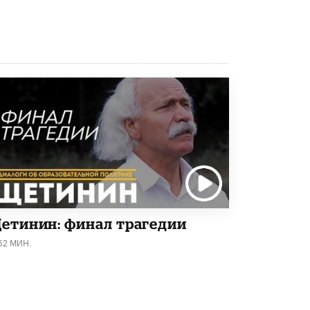
8 ИЮНЯ /
ЕГЭ И ОГЭ
Школа «СКОЛКА» и Госкорпорация
«Росатом» подписали соглашение о
сотрудничестве
8 ИЮНЯ /
ОБРАЗОВАТЕЛЬНАЯ ПОЛИТИКА
Депутаты призвали не отклонять
дипломы только из-за не пройденного
антиплагиата
5 ИЮНЯ /
ЧТО ПРОИСХОДИТ?
Минпросвещения просят добавить в
школьные учебники примеры женщин-
инженеров
5 ИЮНЯ /
УЧЕБНИКИ
етинин: финал трагедии
Уличенный в списывании школьник
вернул себе призовое место на
62 МИН.
олимпиаде через суд
5 ИЮНЯ /
ЧТО ПРОИСХОДИТ?
«Евгений Онегин» станет обязательным
для повторения в 10–11-х классах