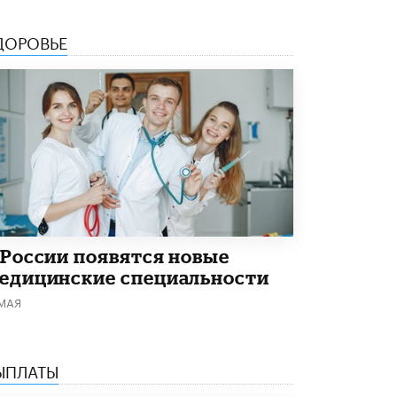
4 ИЮНЯ /
КАЧЕСТВО ОБРАЗОВАНИЯ
ДОРОВЬЕ
В Общественной палате предложили
шить школьную форму с учетом
национальных традиций регионов
4 ИЮНЯ /
ШКОЛЬНИКИ
В Госдуме предложили ввести онлайн-
формат для апелляций ЕГЭ
3 ИЮНЯ /
ЕГЭ И ОГЭ
​Яндекс выпустил бесплатный курс по
защите от ИИ-мошенничества
2 ИЮНЯ /
BIG DATA
 России появятся новые
В России начнут применять новые
едицинские специальности
подходы к разрешению конфликтов в
школах
 МАЯ
2 ИЮНЯ /
ПОДРОСТКИ
Академик РАН предупредил, что
ChatGPT отучит школьников думать
ЫПЛАТЫ
1 ИЮНЯ /
ШКОЛЬНИКИ