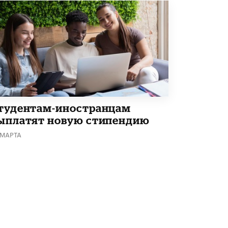
В Минобрнауки рассказали о новых
правилах приема в аспирантуру
1 ИЮНЯ /
КАЧЕСТВО ОБРАЗОВАНИЯ
тудентам-иностранцам
ыплатят новую стипендию
 МАРТА