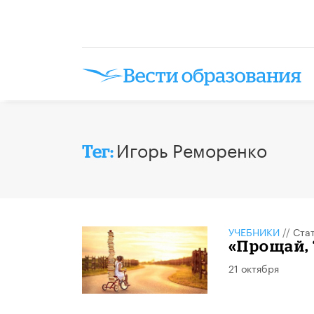
Игорь Реморенко
Тег:
УЧЕБНИКИ
//
Ста
«Прощай, 
21 октября