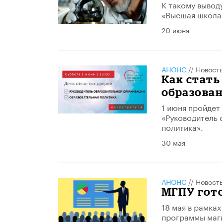
К такому вывод
«Высшая школа
20 июня
АНОНС
//
Новост
Как стат
образован
1️ июня пройде
«Руководитель 
политика».
30 мая
АНОНС
//
Новост
МГПУ гот
18 мая в рамка
программы маг