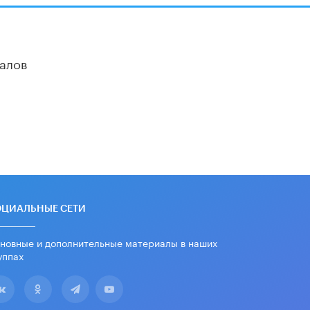
школьные учебники примеры
женщин-инженеров
5 ИЮНЯ /
УЧЕБНИКИ
алов
Уличенный в списывании школьник
вернул себе призовое место на
олимпиаде через суд
5 ИЮНЯ /
ЧТО ПРОИСХОДИТ?
«Евгений Онегин» станет
обязательным для повторения в 10–
11-х классах
4 ИЮНЯ /
КАЧЕСТВО ОБРАЗОВАНИЯ
В Общественной палате предложили
шить школьную форму с учетом
национальных традиций регионов
ОЦИАЛЬНЫЕ СЕТИ
4 ИЮНЯ /
ШКОЛЬНИКИ
новные и дополнительные материалы в наших
В Госдуме предложили ввести
уппах
онлайн-формат для апелляций ЕГЭ
3 ИЮНЯ /
ЕГЭ И ОГЭ
​Яндекс выпустил бесплатный курс