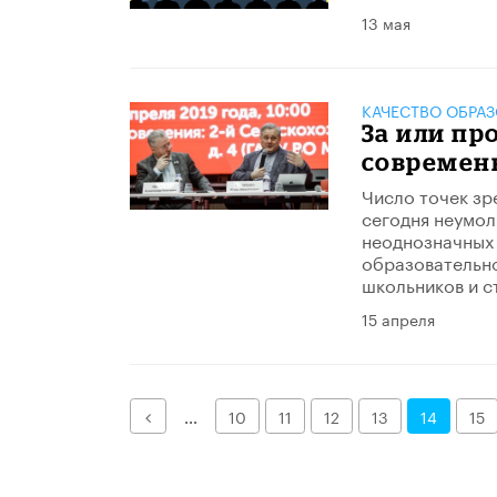
13 мая
КАЧЕСТВО ОБРА
За или пр
современ
Число точек зр
сегодня неумол
неоднозначных 
образовательно
школьников и с
15 апреля
Назад
...
10
11
12
13
14
15