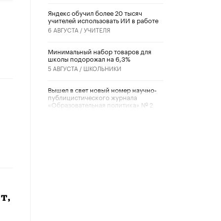
​Яндекс обучил более 20 тысяч
учителей использовать ИИ в работе
6 АВГУСТА /
УЧИТЕЛЯ
Минимальный набор товаров для
школы подорожал на 6,3%
5 АВГУСТА /
ШКОЛЬНИКИ
Вышел в свет новый номер научно-
публицистического журнала
«Образовательная политика» № 2
(2026)
3 ИЮЛЯ /
АНОНС
Школьники и студенты Москвы
почтили память героев Великой
Отечественной войны
22 ИЮНЯ /
ГОРОДСКОЕ ОБРАЗОВАНИЕ
«Егор, давай во двор!»
т,
22 ИЮНЯ /
АНОНС
Из закона о регулировании ИИ