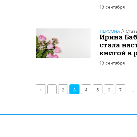
13 сентября
ПЕРСОНА
//
Стат
Ирина Баб
стала на
книгой в 
13 сентября
Назад
1
2
3
4
5
6
7
...