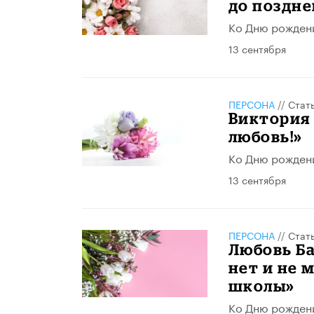
до поздне
Ко Дню рожден
13 сентября
ПЕРСОНА
//
Стат
Виктория 
любовь!»
Ко Дню рожден
13 сентября
ПЕРСОНА
//
Стат
Любовь Ба
нет и не 
школы»
Ко Дню рожден