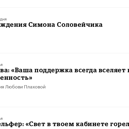
 дня
ождения Симона Соловейчика
ья
ва: «Ваша поддержка всегда вселяет 
ренность»
ия Любови Плаховой
ья
льфер: «Свет в твоем кабинете горе