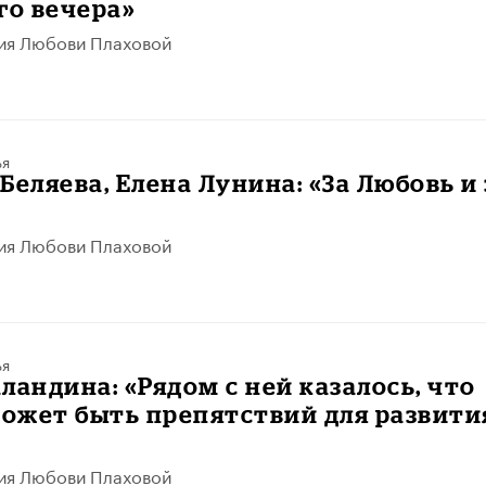
го вечера»
ия Любови Плаховой
ья
Беляева, Елена Лунина: «За Любовь и 
ия Любови Плаховой
ья
ландина: «Рядом с ней казалось, что
может быть препятствий для развити
ия Любови Плаховой