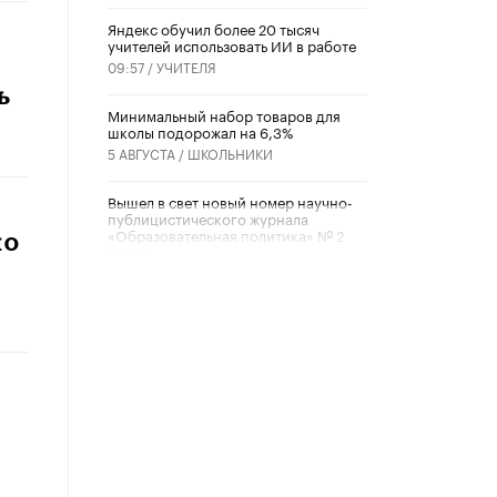
​Яндекс обучил более 20 тысяч
учителей использовать ИИ в работе
09:57 /
УЧИТЕЛЯ
ь
Минимальный набор товаров для
школы подорожал на 6,3%
5 АВГУСТА /
ШКОЛЬНИКИ
Вышел в свет новый номер научно-
публицистического журнала
«Образовательная политика» № 2
по
(2026)
3 ИЮЛЯ /
АНОНС
Школьники и студенты Москвы
почтили память героев Великой
Отечественной войны
22 ИЮНЯ /
ГОРОДСКОЕ ОБРАЗОВАНИЕ
«Егор, давай во двор!»
22 ИЮНЯ /
АНОНС
Из закона о регулировании ИИ