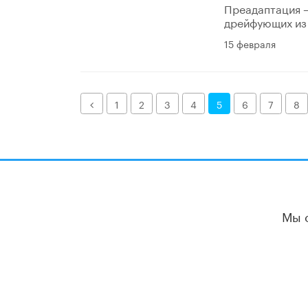
Преадаптация –
дрейфующих из 
15 февраля
Назад
1
2
3
4
5
6
7
8
Мы 