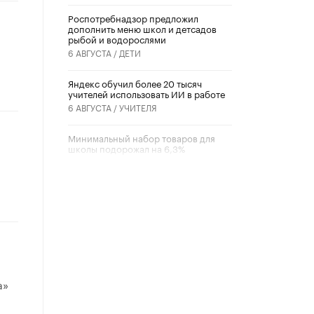
Роспотребнадзор предложил
дополнить меню школ и детсадов
рыбой и водорослями
6 АВГУСТА /
ДЕТИ
​Яндекс обучил более 20 тысяч
учителей использовать ИИ в работе
6 АВГУСТА /
УЧИТЕЛЯ
Минимальный набор товаров для
школы подорожал на 6,3%
5 АВГУСТА /
ШКОЛЬНИКИ
Вышел в свет новый номер научно-
публицистического журнала
«Образовательная политика» № 2
(2026)
3 ИЮЛЯ /
АНОНС
Школьники и студенты Москвы
почтили память героев Великой
а»
Отечественной войны
22 ИЮНЯ /
ГОРОДСКОЕ ОБРАЗОВАНИЕ