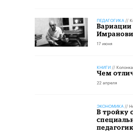
ПЕДАГОГИКА
//
К
Вариации 
Имранови
17 июня
КНИГИ
//
Колонка
Чем отли
22 апреля
ЭКОНОМИКА
//
Н
В тройку
специаль
педагоги