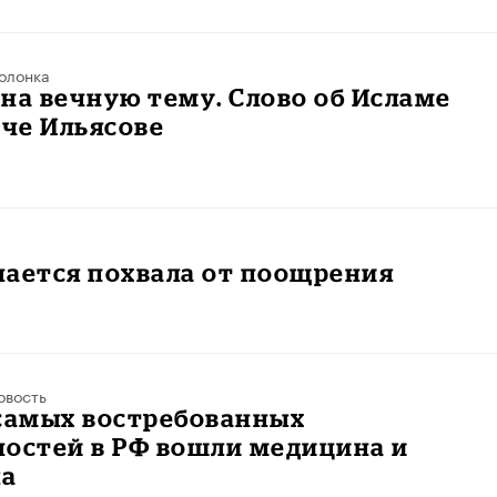
олонка
на вечную тему. Слово об Исламе
че Ильясове
чается похвала от поощрения
овость
 самых востребованных
ностей в РФ вошли медицина и
ка