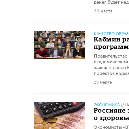
денег будет не
30 марта
КАЧЕСТВО ОБРА
Кабмин р
программ
Правительство
академической 
заявило ранее 
проектов норма
23 марта
ЭКОНОМИКА
//
Н
Россияне 
о здоровь
Экономисты «ВТ