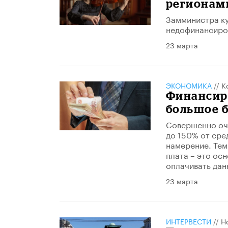
регионам
Замминистра ку
недофинансиро
23 марта
ЭКОНОМИКА
//
К
Финансир
большое 
Совершенно оче
до 150% от сре
намерение. Тем
плата – это осн
оплачивать дан
23 марта
ИНТЕРВЕСТИ
//
Н