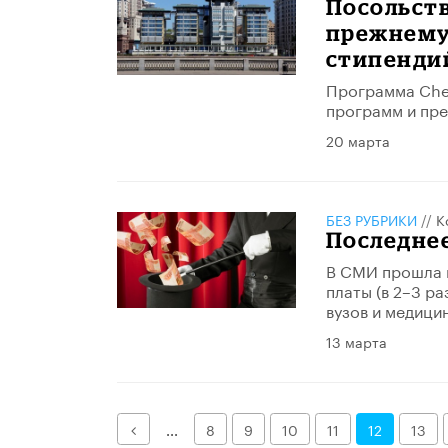
Посольств
прежнему
стипенди
Программа Chev
программ и пре
20 марта
БЕЗ РУБРИКИ
//
К
Последне
В СМИ прошла 
платы (в 2–3 р
вузов и медици
13 марта
Назад
...
8
9
10
11
12
13