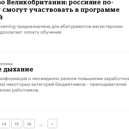
о Великобритании: россияне по-
 смогут участвовать в программе
й
ening предназначена для абитуриентов магистерских
дполагает оплату обучения.
олонка
е дыхание
информация о неожиданно резком повышении заработно
аза) некоторых категорий бюджетников – преподавателей
нских работников.
Далее
14
15
16
...