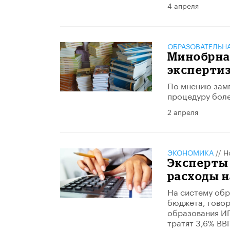
4 апреля
ОБРАЗОВАТЕЛЬН
Минобрна
экспертиз
По мнению замг
процедуру боле
2 апреля
ЭКОНОМИКА
//
Н
Эксперты
расходы н
На систему обр
бюджета, говор
образования ИП
тратят 3,6% ВВ