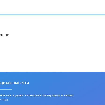
В Госдуме предложили ввести
онлайн-формат для апелляций ЕГЭ
3 ИЮНЯ /
ЕГЭ И ОГЭ
​Яндекс выпустил бесплатный курс
по защите от ИИ-мошенничества
2 ИЮНЯ /
BIG DATA
алов
В России начнут применять новые
подходы к разрешению конфликтов
в школах
2 ИЮНЯ /
ПОДРОСТКИ
Академик РАН предупредил, что
ChatGPT отучит школьников думать
1 ИЮНЯ /
ШКОЛЬНИКИ
ОЦИАЛЬНЫЕ СЕТИ
новные и дополнительные материалы в наших
уппах