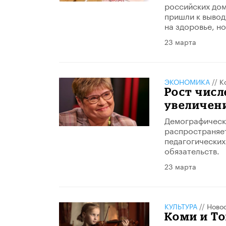
российских дом
пришли к вывод
на здоровье, н
23 марта
ЭКОНОМИКА
//
К
Рост чис
увеличени
Демографическа
распространяет
педагогических
обязательств.
23 марта
КУЛЬТУРА
//
Ново
Коми и Т