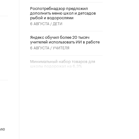
Роспотребнадзор предложил
дополнить меню школ и детсадов
рыбой и водорослями
6 АВГУСТА /
ДЕТИ
​Яндекс обучил более 20 тысяч
учителей использовать ИИ в работе
6 АВГУСТА /
УЧИТЕЛЯ
Минимальный набор товаров для
школы подорожал на 6,3%
5 АВГУСТА /
ШКОЛЬНИКИ
Вышел в свет новый номер научно-
публицистического журнала
«Образовательная политика» № 2
ь
(2026)
3 ИЮЛЯ /
АНОНС
Школьники и студенты Москвы
почтили память героев Великой
ие
Отечественной войны
22 ИЮНЯ /
ГОРОДСКОЕ ОБРАЗОВАНИЕ