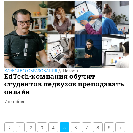
КАЧЕСТВО ОБРАЗОВАНИЯ
//
Новость
EdTech-компания обучит
студентов педвузов преподавать
онлайн
7 октября
Назад
Дале
1
2
3
4
5
6
7
8
9