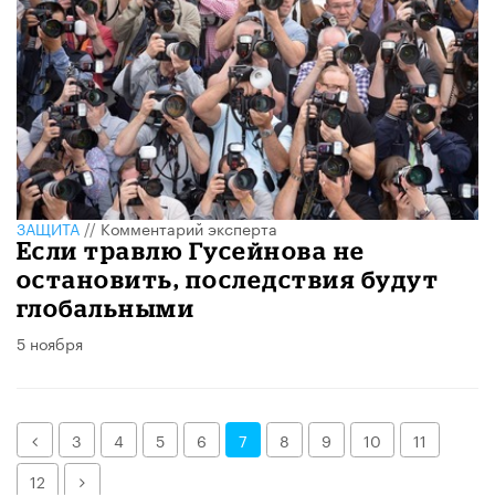
ЗАЩИТА
//
Комментарий эксперта
Если травлю Гусейнова не
остановить, последствия будут
глобальными
5 ноября
Назад
3
4
5
6
7
8
9
10
11
Далее
12