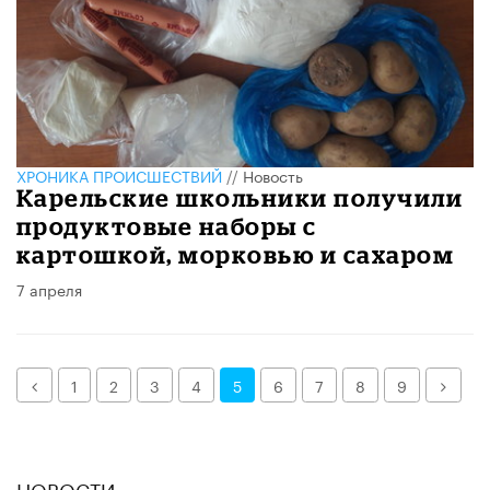
ХРОНИКА ПРОИСШЕСТВИЙ
//
Новость
Карельские школьники получили
продуктовые наборы с
картошкой, морковью и сахаром
7 апреля
Назад
Дале
1
2
3
4
5
6
7
8
9
НОВОСТИ