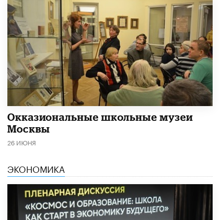
​Окказиональные школьные музеи
Москвы
26 ИЮНЯ
ЭКОНОМИКА