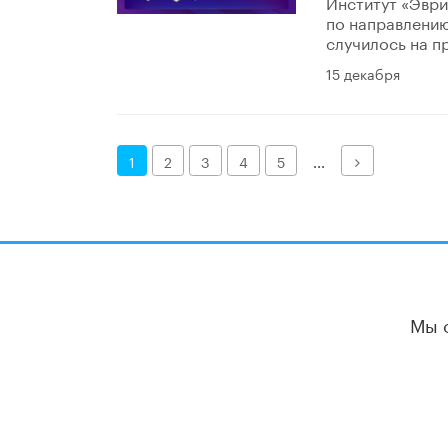
Институт «Эври
по направлению
случилось на п
15 декабря
Далее
1
2
3
4
5
...
Мы 