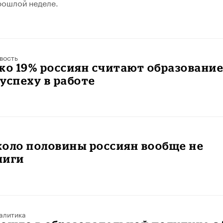
рошлой неделе.
вость
ко 19% россиян считают образовани
успеху в работе
коло половины россиян вообще не
ниги
алитика