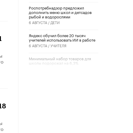
Роспотребнадзор предложил
дополнить меню школ и детсадов
рыбой и водорослями
6 АВГУСТА /
ДЕТИ
​Яндекс обучил более 20 тысяч
1
учителей использовать ИИ в работе
6 АВГУСТА /
УЧИТЕЛЯ
ы
Минимальный набор товаров для
то
школы подорожал на 6,3%
5 АВГУСТА /
ШКОЛЬНИКИ
Вышел в свет новый номер научно-
публицистического журнала
«Образовательная политика» № 2
(2026)
3 ИЮЛЯ /
АНОНС
18
Школьники и студенты Москвы
почтили память героев Великой
ы
Отечественной войны
то
22 ИЮНЯ /
ГОРОДСКОЕ ОБРАЗОВАНИЕ