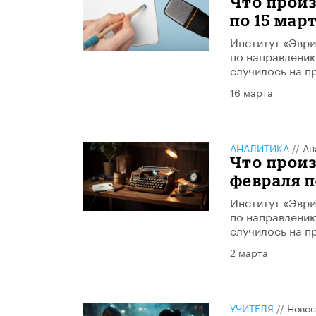
Что произ
по 15 мар
Институт «Эври
по направлению
случилось на п
16 марта
АНАЛИТИКА
//
Ан
Что произ
февраля п
Институт «Эври
по направлению
случилось на п
2 марта
УЧИТЕЛЯ
//
Новос