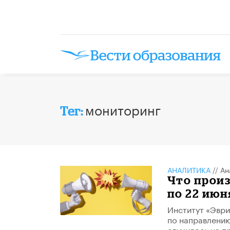
мониторинг
Тег:
АНАЛИТИКА
//
Ан
​Что прои
по 22 июн
Институт «Эври
по направлению
случилось на п