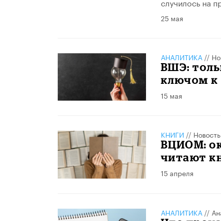
случилось на п
25 мая
АНАЛИТИКА
//
Но
ВШЭ: толь
ключом к 
15 мая
КНИГИ
//
Новость
ВЦИОМ: о
читают к
15 апреля
АНАЛИТИКА
//
Ан