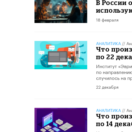
В России 
использую
18 февраля
АНАЛИТИКА
//
Ан
Что произ
по 22 дек
Институт «Эври
по направлению
случилось на п
22 декабря
АНАЛИТИКА
//
Ан
Что произ
по 14 дека