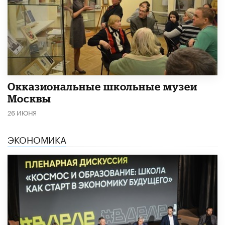
​Окказиональные школьные музеи
Москвы
26 ИЮНЯ
ЭКОНОМИКА