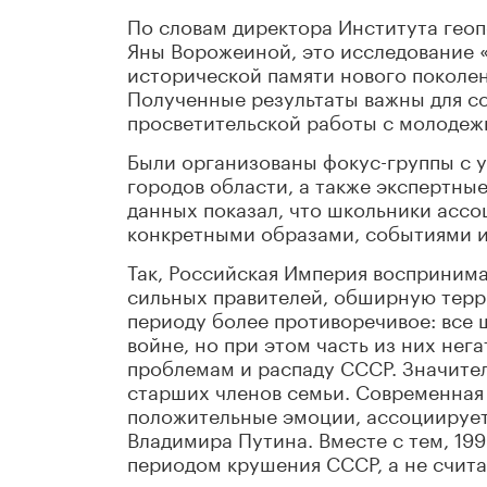
По словам директора Института гео
Яны Ворожеиной, это исследование 
исторической памяти нового поколен
Полученные результаты важны для с
просветительской работы с молодеж
Были организованы фокус-группы с у
городов области, а также экспертны
данных показал, что школьники асс
конкретными образами, событиями 
Так, Российская Империя воспринима
сильных правителей, обширную терр
периоду более противоречивое: все 
войне, но при этом часть из них нег
проблемам и распаду СССР. Значите
старших членов семьи. Современная
положительные эмоции, ассоциирует
Владимира Путина. Вместе с тем, 199
периодом крушения СССР, а не счит