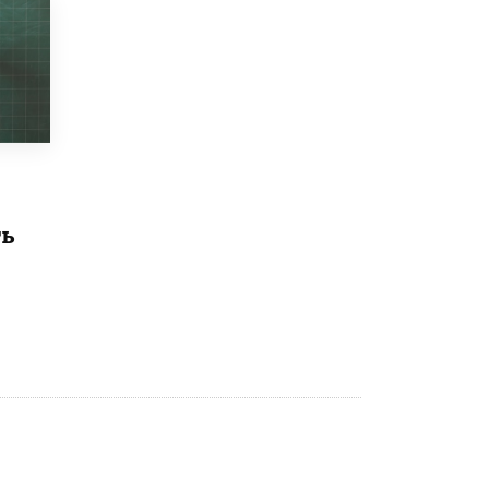
Рособрнадзор ответил на жалобы
школьников на ошибки в ЕГЭ по
русскому
8 ИЮНЯ /
ЕГЭ И ОГЭ
Школа «СКОЛКА» и Госкорпорация
«Росатом» подписали соглашение о
сотрудничестве
8 ИЮНЯ /
ОБРАЗОВАТЕЛЬНАЯ ПОЛИТИКА
ть
Депутаты призвали не отклонять
дипломы только из-за не пройденного
антиплагиата
5 ИЮНЯ /
ЧТО ПРОИСХОДИТ?
Минпросвещения просят добавить в
школьные учебники примеры женщин-
инженеров
5 ИЮНЯ /
УЧЕБНИКИ
Уличенный в списывании школьник
вернул себе призовое место на
олимпиаде через суд