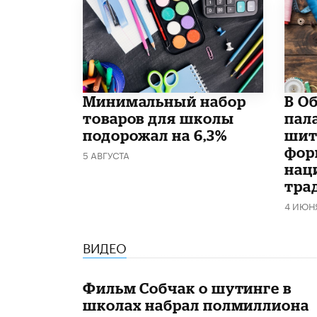
Минимальный набор
В О
товаров для школы
пал
подорожал на 6,3%
шит
фор
5 АВГУСТА
нац
тра
4 ИЮН
ВИДЕО
Фильм Собчак о шутинге в
школах набрал полмиллиона