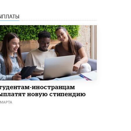
Академик РАН предупредил, что
ChatGPT отучит школьников думать
ЫПЛАТЫ
1 ИЮНЯ /
ШКОЛЬНИКИ
тудентам-иностранцам
ыплатят новую стипендию
 МАРТА