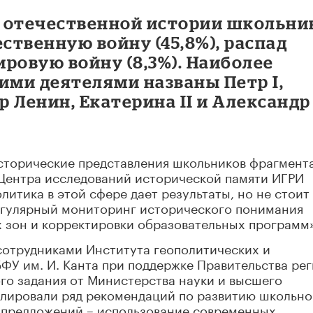
отечественной истории школьни
твенную войну (45,8%), распад
ировую войну (8,3%). Наиболее
ми деятелями названы Петр I,
 Ленин, Екатерина II и Александр
исторические представления школьников фрагмент
 Центра исследований исторической памяти ИГРИ
итика в этой сфере дает результаты, но не стоит
регулярный мониторинг исторического понимания
 зон и корректировки образовательных программ»
сотрудниками Института геополитических и
ФУ им. И. Канта при поддержке Правительства ре
го задания от Министерства науки и высшего
лировали ряд рекомендаций по развитию школьно
е предложений – использование современных