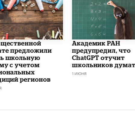
бщественной
Академик РАН
ате предложили
предупредил, что
ь школьную
ChatGPT отучит
му с учетом
школьников дума
иональных
1 ИЮНЯ
диций регионов
Я