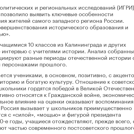
политических и региональных исследований (ИГРИ
«позволило выявить ключевые особенности
ия жителей самого западного региона России.
овершенствования исторического образования и
ью».
чащимися 10 классов из Калининграда и других
е интервью с учителями истории. Анализ собранн
оциируют разные периоды отечественной истории 
и персонажами прошлого.
ется учениками, в основном, позитивно, с акцент
иторию и богатую культуру. Отношение к советск
школьники гордятся победой в Великой Отечестве
ативно относятся к Гражданской войне, экономиче
льное влияние на оценки оказывают воспоминания
 Россия вызывает у школьников преимущественно
ся с «силой», «мощью» и фигурой президента
0-е годы, учащиеся отождествляют, прежде всего, 
ают частью современного постсоветского прошлог