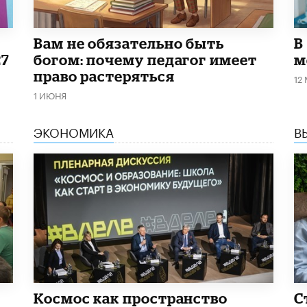
​Вам не обязательно быть
В
27
богом: почему педагог имеет
м
право растеряться
12
1 ИЮНЯ
ЭКОНОМИКА
В
Космос как пространство
С