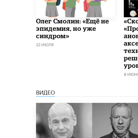
​Олег Смолин: «Ещё не
«Ск
эпидемия, но уже
«Пр
синдром»
ано
акс
22 ИЮЛЯ
тех
реш
уро
8 ИЮН
ВИДЕО