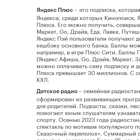
– это подписка, котора
Яндекс Плюс
Яндекса, среди которых Кинопоиск, 
Плюса. Его можно получить, соверша
Маркет, Go, Драйв, Еда, Лавка, Путеш
Яндекс Пэй пользователи получают 
кешбэку основного банка. Баллы мож
например, в игре Плюс Сити. Баллы 
(Яндекс Афиша, Go, Драйв, Маркет, За
можно оплачивать саму подписку и д
Плюса превышает 30 миллионов. С с
КХЛ.
– семейная радиостан
Детское радио
сформирован из развивающих програ
для родителей. Подкасты, сказки, п
помогают юным слушателям узнавать 
спорту. Осенью 2023 года радиоста
спектакль по мотивам популярного п
Сказочный переполох». Суммарный о
детектив» составляет более 25 млн. 