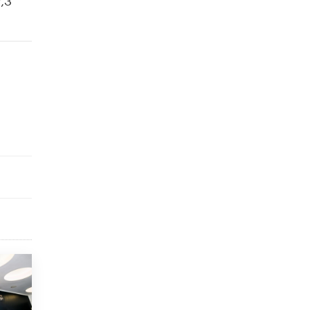
Рособрнадзор ответил на жалобы
школьников на ошибки в ЕГЭ по
русскому
8 ИЮНЯ /
ЕГЭ И ОГЭ
Школа «СКОЛКА» и Госкорпорация
«Росатом» подписали соглашение о
сотрудничестве
8 ИЮНЯ /
ОБРАЗОВАТЕЛЬНАЯ ПОЛИТИКА
Депутаты призвали не отклонять
дипломы только из-за не пройденного
антиплагиата
5 ИЮНЯ /
ЧТО ПРОИСХОДИТ?
Минпросвещения просят добавить в
школьные учебники примеры женщин-
инженеров
5 ИЮНЯ /
УЧЕБНИКИ
Уличенный в списывании школьник
вернул себе призовое место на
олимпиаде через суд