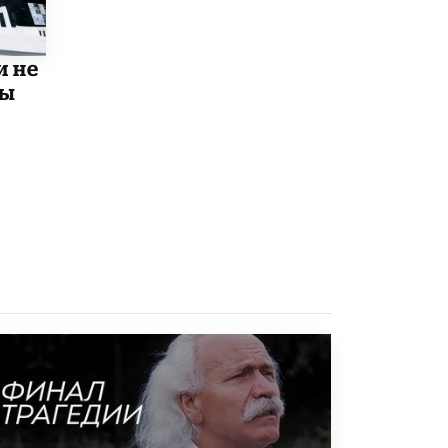
5 ИЮНЯ /
ЧТО ПРОИСХОДИТ?
«Евгений Онегин» станет обязательным
для повторения в 10–11-х классах
и не
4 ИЮНЯ /
КАЧЕСТВО ОБРАЗОВАНИЯ
мы
В Общественной палате предложили
шить школьную форму с учетом
национальных традиций регионов
4 ИЮНЯ /
ШКОЛЬНИКИ
В Госдуме предложили ввести онлайн-
формат для апелляций ЕГЭ
3 ИЮНЯ /
ЕГЭ И ОГЭ
​Яндекс выпустил бесплатный курс по
защите от ИИ-мошенничества
2 ИЮНЯ /
BIG DATA
В России начнут применять новые
подходы к разрешению конфликтов в
школах
2 ИЮНЯ /
ПОДРОСТКИ