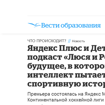
ЧТО ПРОИСХОДИТ?
//
Новость
Яндекс Плюс и Де
подкаст «Люся и 
будущее, в котор
интеллект пытает
спортивную ист
Премьера состоялась на Яндекс 
Континентальной хоккейной лиги и