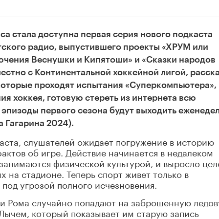
юс
а стала доступна первая серия нового подкаста
тского радио, выпустившего проекты «ХРУМ или
ючения Веснушки и Кипятоши» и «Сказки народов
естно с Континентальной хоккейной лигой, расск
 которые проходят испытания «Суперкомпьютера»,
я хоккея, готовую стереть из интернета всю
эпизоды первого сезона будут выходить еженеде
 Гагарина 2024).
аста, слушателей ожидает погружение в историю
актов об игре. Действие начинается в недалеком
занимаются физической культурой, и выросло цел
х на стадионе. Теперь спорт живет только в
 под угрозой полного исчезновения.
я и Рома случайно попадают на заброшенную ледо
ХЛычем, который показывает им старую запись