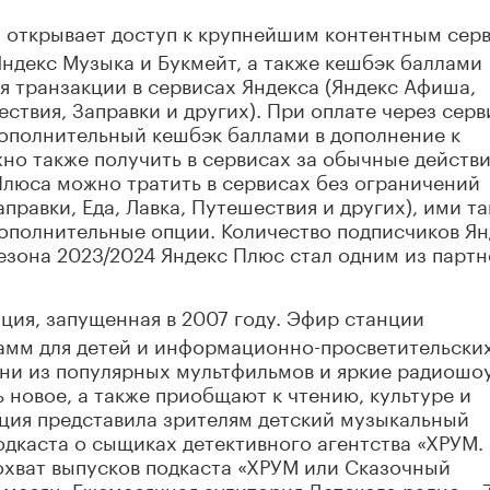
я открывает доступ к крупнейшим контентным сер
Яндекс Музыка и Букмейт, а также кешбэк баллами
я транзакции в сервисах Яндекса (Яндекс Афиша,
ествия, Заправки и других). При оплате через серв
дополнительный кешбэк баллами в дополнение к
но также получить в сервисах за обычные действи
Плюса можно тратить в сервисах без ограничений
правки, Еда, Лавка, Путешествия и других), ими т
ополнительные опции. Количество подписчиков Ян
езона 2023/2024 Яндекс Плюс стал одним из парт
ция, запущенная в 2007 году. Эфир станции
мм для детей и информационно-просветительских
есни из популярных мультфильмов и яркие радиошо
новое, а также приобщают к чтению, культуре и
нция представила зрителям детский музыкальный
одкаста о сыщиках детективного агентства «ХРУМ.
хват выпусков подкаста «ХРУМ или Сказочный
в месяц. Ежемесячная аудитория Детского радио – 7