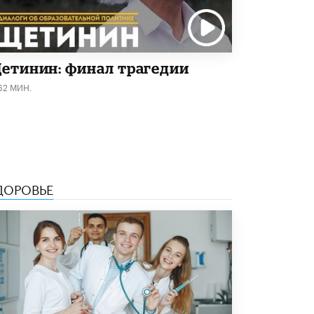
Академик РАН предупредил, что
ChatGPT отучит школьников думать
1 ИЮНЯ /
ШКОЛЬНИКИ
етинин: финал трагедии
62 МИН.
ДОРОВЬЕ