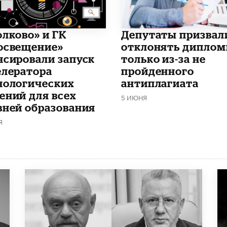
олково» и ГК
Депутаты призвал
освещение»
отклонять дипло
нсировали запуск
только из-за не
елератора
пройденного
нологических
антиплагиата
ений для всех
5 ИЮНЯ
вней образования
Я