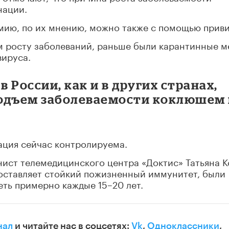
нации.
ию, по их мнению, можно также с помощью приви
росту заболеваний, раньше были карантинные м
вируса.
в России, как и в других странах,
одъем заболеваемости коклюшем
ация сейчас контролируема.
ист телемедицинского центра «Доктис» Татьяна К
 оставляет стойкий пожизненный иммунитет, были
ть примерно каждые 15–20 лет.
нал
и читайте нас в соцсетях:
Vk
,
Одноклассники
,