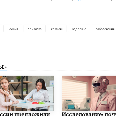
Россия
прививка
коклюш
здоровье
заболевания
ЬЕ»
оссии предложили
Исследование: поч