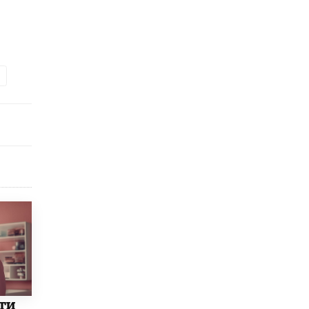
​Яндекс выпустил отчёт об устойчивом
развитии за 2025 год
17 ИЮНЯ /
АНАЛИТИКА
Московский выпускной на ВДНХ
соберет более 60 артистов
17 ИЮНЯ /
ГОРОДСКОЕ ОБРАЗОВАНИЕ
Названы лучшие российские вузы в
2026 году по версии RAEX
16 ИЮНЯ /
АНАЛИТИКА
В России предложили ввести
обязательные уроки каллиграфии в
детских садах
11 ИЮНЯ /
ВОСПИТАНИЕ
​Как будущие реставраторы – студенты
столичного колледжа, помогают
восстанавливать культурные и
исторические объекты
11 ИЮНЯ /
ГОРОДСКОЕ ОБРАЗОВАНИЕ
ти
​Почти 50 новых объектов образования