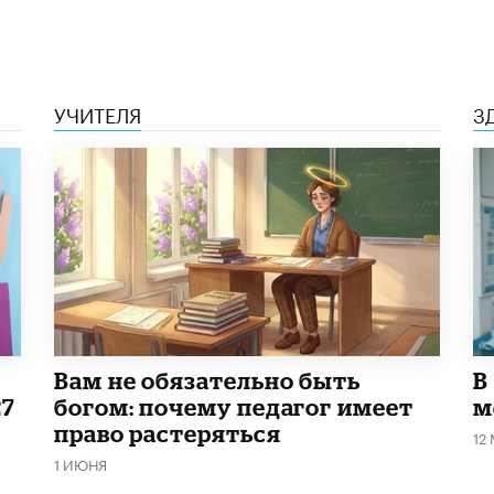
УЧИТЕЛЯ
З
​Вам не обязательно быть
В
27
богом: почему педагог имеет
м
право растеряться
12
1 ИЮНЯ