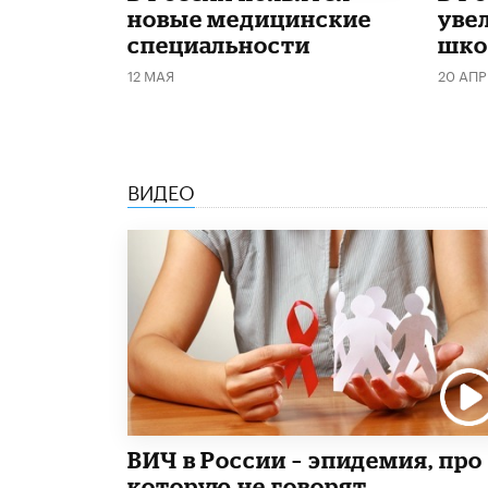
новые медицинские
уве
специальности
шко
12 МАЯ
20 АПР
ВИДЕО
ВИЧ в России – эпидемия, про
которую не говорят