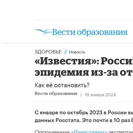
ЗДОРОВЬЕ
//
Новость
«Известия»: Росс
эпидемия из-за о
Как её остановить?
/
18 января 2024
Вести образования
С января по октябрь 2023 в России в
данных Росстата. Это почти в 10 раз 
Опрошенные
«Известиями»
эксперты