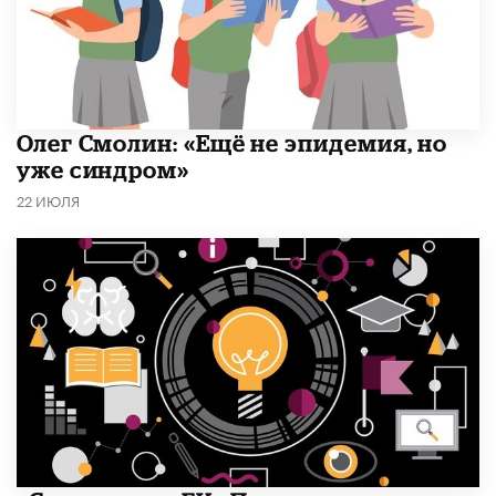
​Олег Смолин: «Ещё не эпидемия, но
уже синдром»
22 ИЮЛЯ