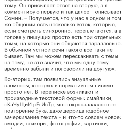
тему. Он присылает ответ на вторую, а я
комментирую первую и так далее – описывает
Сомин. – Получается, что у нас в одном и том
же общении есть несколько веток, которые,
если смотреть синхронно, переплетаются, а в
голове у пишущих просто есть три отдельных
темы, на которые они общаются параллельно.
В обычной устной речи такого все-таки не
бывает. Там мы можем перескакивать с темы
на тему, но это значит, что мы одну тему
временно забыли и поговорили на другую».
Во-вторых, там появились визуальные
элементы, которых в нормативном письме
просто нет. В переписке возникают и
производные текстовой формы: смайлики,
сКаЧуЩиЙ рЕгИсТр, многокрааааааааатное
повторение букв, даже дерридаподобное
зачеркивание текста – и что-то совсем новое:
эмодзи, стикеры, фотографии, картинки,
гифки, моментальные видео-«кружочки» и так