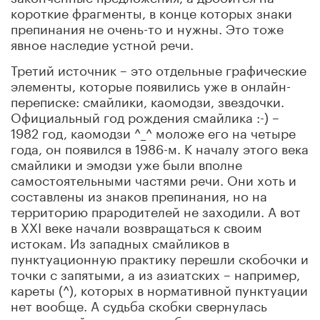
короткие фрагменты, в конце которых знаки
препинания не очень-то и нужны. Это тоже
явное наследие устной речи.
Третий источник – это отдельные графические
элементы, которые появились уже в онлайн-
переписке: смайлики, каомодзи, звездочки.
Официальный год рождения смайлика :-) –
1982 год, каомодзи ^_^ моложе его на четыре
года, он появился в 1986-м. К началу этого века
смайлики и эмодзи уже были вполне
самостоятельными частями речи. Они хоть и
составлены из знаков препинания, но на
территорию прародителей не заходили. А вот
в XXI веке начали возвращаться к своим
истокам. Из западных смайликов в
пунктуационную практику перешли скобочки и
точки с запятыми, а из азиатских – например,
кареты (^), которых в нормативной пунктуации
нет вообще. А судьба скобки свернулась
синусоидой: сначала она была исключительно