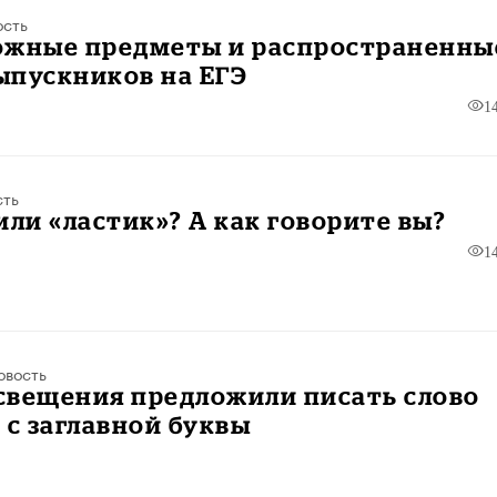
ость
ожные предметы и распространенны
ыпускников на ЕГЭ
1
сть
или «ластик»? А как говорите вы?
1
овость
свещения предложили писать слово
 с заглавной буквы