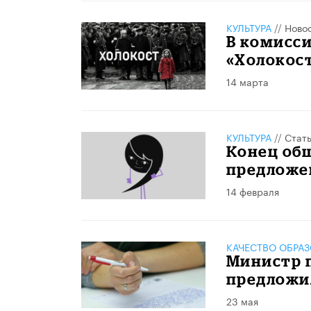
КУЛЬТУРА
//
Ново
В комисси
«Холокост
14 марта
КУЛЬТУРА
//
Стат
Конец общ
предложе
14 февраля
КАЧЕСТВО ОБРА
Министр 
предложил
23 мая