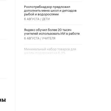
Роспотребнадзор предложил
дополнить меню школ и детсадов
рыбой и водорослями
6 АВГУСТА /
ДЕТИ
​Яндекс обучил более 20 тысяч
учителей использовать ИИ в работе
6 АВГУСТА /
УЧИТЕЛЯ
Минимальный набор товаров для
школы подорожал на 6,3%
5 АВГУСТА /
ШКОЛЬНИКИ
Вышел в свет новый номер научно-
публицистического журнала
«Образовательная политика» № 2
(2026)
3 ИЮЛЯ /
АНОНС
Школьники и студенты Москвы
почтили память героев Великой
вы
Отечественной войны
22 ИЮНЯ /
ГОРОДСКОЕ ОБРАЗОВАНИЕ