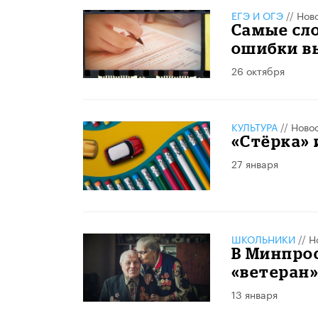
ЕГЭ И ОГЭ
//
Нов
Самые сл
ошибки в
26 октября
КУЛЬТУРА
//
Ново
«Стёрка» 
27 января
ШКОЛЬНИКИ
//
Н
В Минпро
«ветеран»
13 января