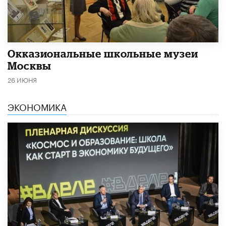
​Окказиональные школьные музеи
Москвы
26 ИЮНЯ
ЭКОНОМИКА