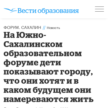
ФОРУМ. САХАЛИН
//
Новость
На Южно-
Сахалинском
образовательном
форуме дети
показывают городу,
что они хотят и в
каком будущем они
намереваются жить