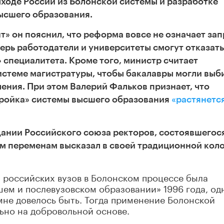
ходе России из Болонской системы и разработке
ысшего образования.
т» он пояснил, что реформа вовсе не означает зап
перь работодатели и университеты смогут отказать
 специалитета. Кроме того, министр считает
истеме магистратуры, чтобы бакалавры могли выб
ения. При этом Валерий Фальков признает, что
тройка» системы высшего образования
«растянетс
дании Российского союза ректоров, состоявшегося
м переменам высказал в своей традиционной кол
 российских вузов в Болонском процессе была
ем и послевузовском образовании» 1996 года, од
мне довелось быть. Тогда применение Болонской
ьно на добровольной основе.