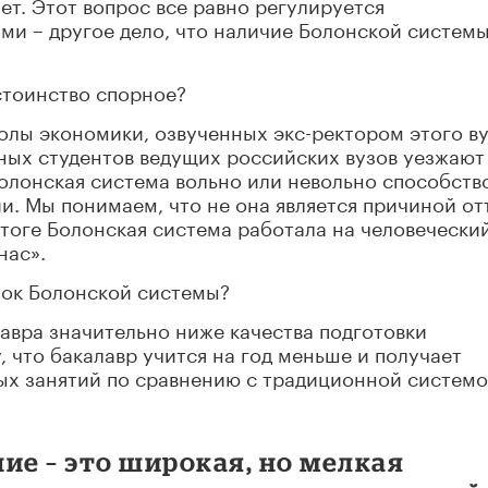
ет. Этот вопрос все равно регулируется
и – другое дело, что наличие Болонской систем
остоинство спорное?
лы экономики, озвученных экс-ректором этого в
ых студентов ведущих российских вузов уезжают
Болонская система вольно или невольно способств
и. Мы понимаем, что не она является причиной от
итоге Болонская система работала на человечески
нас».
ток Болонской системы?
лавра значительно ниже качества подготовки
 что бакалавр учится на год меньше и получает
х занятий по сравнению с традиционной систем
ие – это широкая, но мелкая