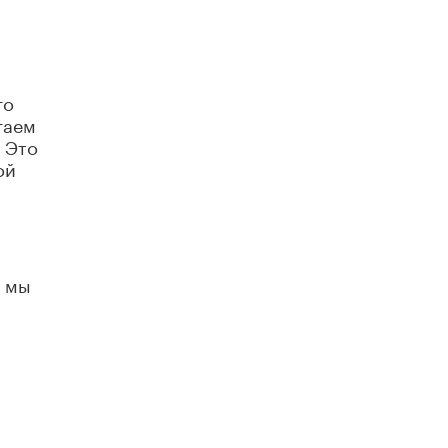
го
гаем
 Это
ой
я мы
.