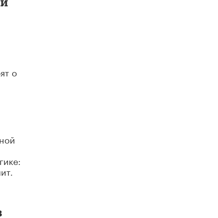
 и
Академик РАН предупредил, что
ChatGPT отучит школьников думать
1 ИЮНЯ /
ШКОЛЬНИКИ
ят о
тной
гике:
ит.
в