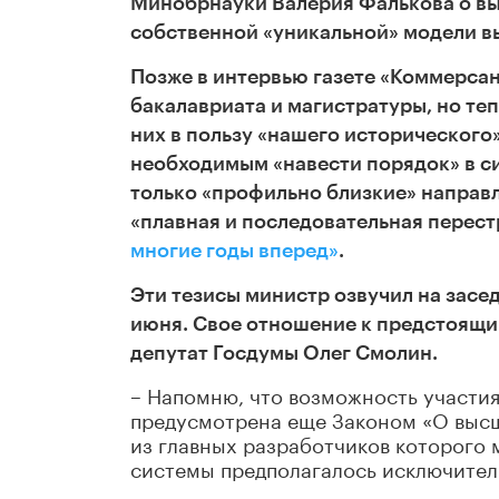
Минобрнауки Валерия Фалькова о вы
собственной «уникальной» модели в
Позже в интервью газете «Коммерсан
бакалавриата и магистратуры, но те
них в пользу «нашего исторического»
необходимым «навести порядок» в с
только «профильно близкие» направл
«плавная и последовательная перес
многие годы вперед»
.
Эти тезисы министр озвучил на засе
июня.
Свое отношение к предстоящи
депутат Госдумы Олег Смолин.
– Напомню, что возможность участия
предусмотрена еще Законом «О высш
из главных разработчиков которого 
системы предполагалось исключител