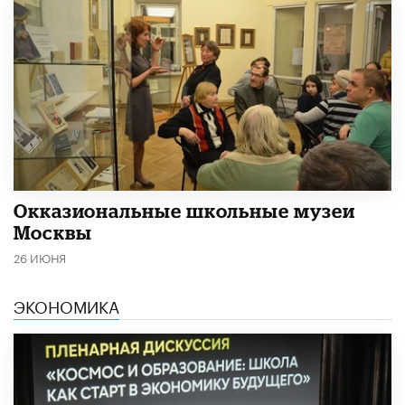
​Окказиональные школьные музеи
Москвы
26 ИЮНЯ
ЭКОНОМИКА