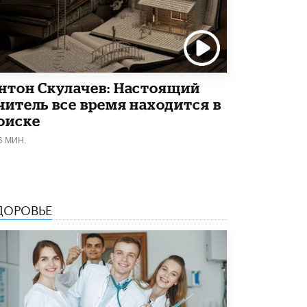
Академик РАН предупредил, что
ChatGPT отучит школьников думать
1 ИЮНЯ /
ШКОЛЬНИКИ
нтон Скулачев: Настоящий
читель все время находится в
оиске
6 МИН.
ДОРОВЬЕ