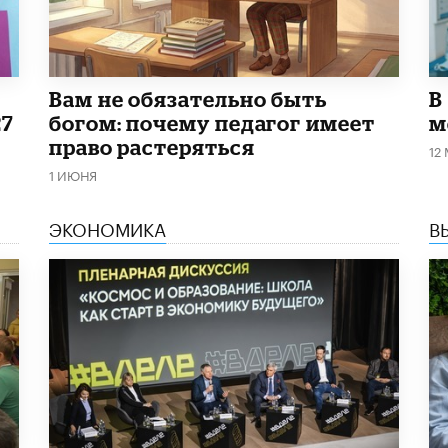
​Вам не обязательно быть
В
27
богом: почему педагог имеет
м
право растеряться
12
1 ИЮНЯ
ЭКОНОМИКА
В