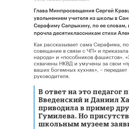
Глава Минпросвещения Сергей Кравц
увольнением учителя из школы в Сан
Серафиму Сапрыкину, по ее словам, в
прочла десятиклассникам стихи Але
Как рассказывает сама Серафима, по
совещание в связи с ЧП» и приказала
народа» и «пособников фашистов». 
схвачены НКВД и умучены за свои «п
ваших богемных кухнях», – передает
руководителя.
В ответ на это педагог
Введенский и Даниил Х
приводила в пример др
Гумилева. Но присутст
школьным музеем заяви