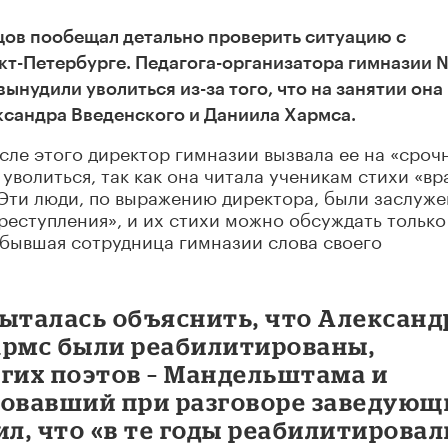
ов пообещал детально проверить ситуацию с
кт-Петербурге. Педагога-организатора гимназии 
ынудили уволиться из-за того, что на занятии она
ксандра Введенского и Даниила Хармса.
сле этого директор гимназии вызвала ее на «сроч
 уволиться, так как она читала ученикам стихи «вр
«Эти люди, по выражению директора, были заслуж
реступления», и их стихи можно обсуждать только
 бывшая сотрудница гимназии слова своего
 пыталась объяснить, что Александ
армс были реабилитированы,
угих поэтов – Мандельштама и
вовавший при разговоре заведующ
л, что «в те годы реабилитировал