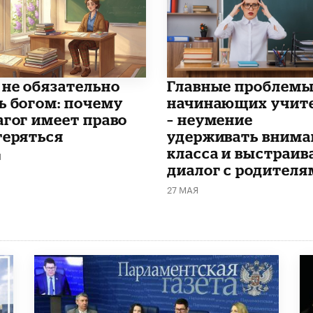
 не обязательно
Главные проблем
ь богом: почему
начинающих учит
агог имеет право
– неумение
теряться
удерживать внима
класса и выстраив
Я
диалог с родителя
27 МАЯ