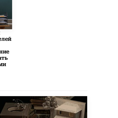
5 ИЮНЯ /
ЧТО ПРОИСХОДИТ?
«Евгений Онегин» станет обязательным
для повторения в 10–11-х классах
4 ИЮНЯ /
КАЧЕСТВО ОБРАЗОВАНИЯ
ы
В Общественной палате предложили
шить школьную форму с учетом
елей
национальных традиций регионов
4 ИЮНЯ /
ШКОЛЬНИКИ
ние
ать
В Госдуме предложили ввести онлайн-
формат для апелляций ЕГЭ
ми
3 ИЮНЯ /
ЕГЭ И ОГЭ
​Яндекс выпустил бесплатный курс по
защите от ИИ-мошенничества
2 ИЮНЯ /
BIG DATA
В России начнут применять новые
подходы к разрешению конфликтов в
школах
2 ИЮНЯ /
ПОДРОСТКИ