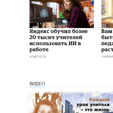
​Яндекс обучил более
​Вам
20 тысяч учителей
быт
использовать ИИ в
пед
работе
рас
6 АВГУСТА
1 ИЮН
ВИДЕО