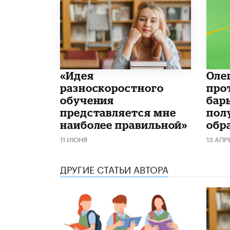
«Идея
Оле
разноскоростного
про
обучения
бар
представляется мне
пол
наиболее правильной»
обр
11 ИЮНЯ
13 АПР
ДРУГИЕ СТАТЬИ АВТОРА