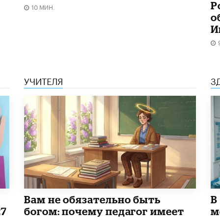
Р
10 МИН.
о
И
УЧИТЕЛЯ
З
​Вам не обязательно быть
В
27
богом: почему педагог имеет
м