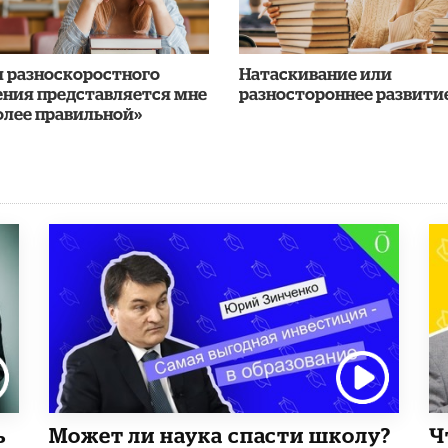
я разноскоростного
​Натаскивание или
ения представляется мне
разностороннее развити
олее правильной»
ь
Может ли наука спасти школу?
Ч