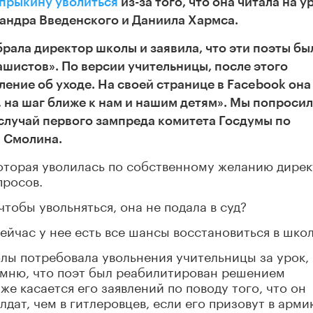
прыкину уволиться
из-за того, что она читала на у
сандра Введенского и Даниила Хармса.
рала директор школы и заявила, что эти поэты бы
шистов». По версии учительницы, после этого
ление об уходе.
На своей странице в Facebook она
, на шаг ближе к нам и нашим детям».
Мы попроси
лучай первого зампреда комитета Госдумы по
 Смолина.
которая уволилась по собственному желанию дире
просов.
чтобы увольняться, она не подала в суд?
ейчас у нее есть все шансы восстановиться в школ
лы потребовала увольнения учительницы за урок,
мню, что поэт был реабилитирован решением
е касается его заявлений по поводу того, что он
лдат, чем в гитлеровцев, если его призовут в арми