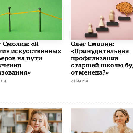
г Смолин: «Я
​Олег Смолин:
тив искусственных
«Принудительная
ьеров на пути
профилизация
учения
старшей школы бу
азования»
отменена?»
ЕЛЯ
31 МАРТА