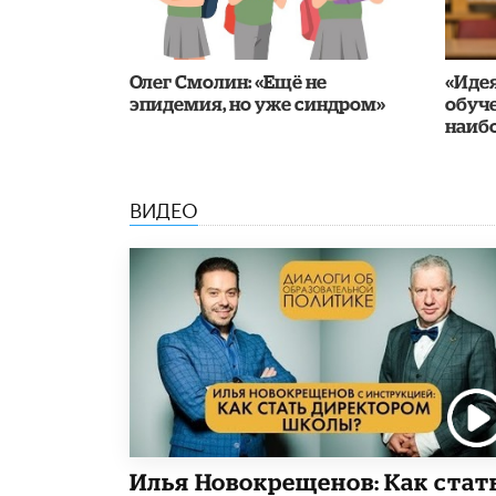
​Олег Смолин: «Ещё не
«Иде
эпидемия, но уже синдром»
обуч
наиб
ВИДЕО
​Илья Новокрещенов: Как стат