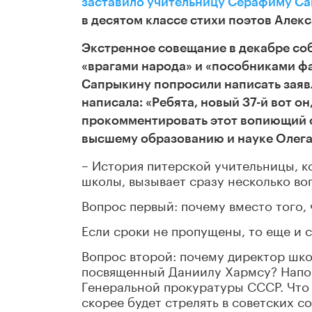
заставило учительницу Серафиму Са
в десятом классе стихи поэтов Алек
Экстренное совещание в декабре соб
«врагами народа» и «пособниками фа
Сапрыкину попросили написать заяв
написала: «Ребята, новый 37-й вот он
прокомментировать этот вопиющий с
высшему образованию и науке Олега
– История питерской учительницы, 
школы, вызывает сразу несколько во
Вопрос первый: почему вместо того, 
Если сроки не пропущены, то еще и с
Вопрос второй: почему директор шко
посвященный Даниилу Хармсу? Напо
Генеральной прокуратуры СССР. Что ж
скорее будет стрелять в советских со