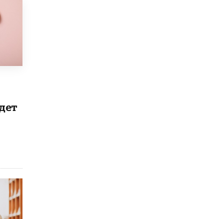
4 ИЮНЯ /
КАЧЕСТВО ОБРАЗОВАНИЯ
В Общественной палате предложили
шить школьную форму с учетом
национальных традиций регионов
4 ИЮНЯ /
ШКОЛЬНИКИ
В Госдуме предложили ввести онлайн-
формат для апелляций ЕГЭ
3 ИЮНЯ /
ЕГЭ И ОГЭ
дет
​Яндекс выпустил бесплатный курс по
защите от ИИ-мошенничества
2 ИЮНЯ /
BIG DATA
В России начнут применять новые
подходы к разрешению конфликтов в
школах
2 ИЮНЯ /
ПОДРОСТКИ
Академик РАН предупредил, что
ChatGPT отучит школьников думать
1 ИЮНЯ /
ШКОЛЬНИКИ