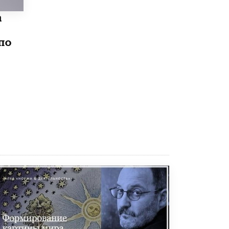
8 ИЮНЯ /
ЕГЭ И ОГЭ
а
Школа «СКОЛКА» и Госкорпорация
«Росатом» подписали соглашение о
сотрудничестве
по
8 ИЮНЯ /
ОБРАЗОВАТЕЛЬНАЯ ПОЛИТИКА
Депутаты призвали не отклонять
дипломы только из-за не пройденного
антиплагиата
5 ИЮНЯ /
ЧТО ПРОИСХОДИТ?
Минпросвещения просят добавить в
школьные учебники примеры женщин-
инженеров
5 ИЮНЯ /
УЧЕБНИКИ
Уличенный в списывании школьник
вернул себе призовое место на
олимпиаде через суд
5 ИЮНЯ /
ЧТО ПРОИСХОДИТ?
«Евгений Онегин» станет обязательным
для повторения в 10–11-х классах