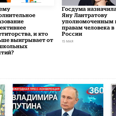
чему
Госдума назначил
олнительное
Яну Лантратову
азование
уполномоченным 
ективнее
правам человека в
етиторства, и кто
России
ьше выигрывает от
15 МАЯ
школьных
ятий?