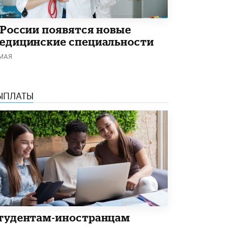
В Минобрнауки рассказали о новых
правилах приема в аспирантуру
 России появятся новые
1 ИЮНЯ /
КАЧЕСТВО ОБРАЗОВАНИЯ
едицинские специальности
 МАЯ
ЫПЛАТЫ
тудентам-иностранцам