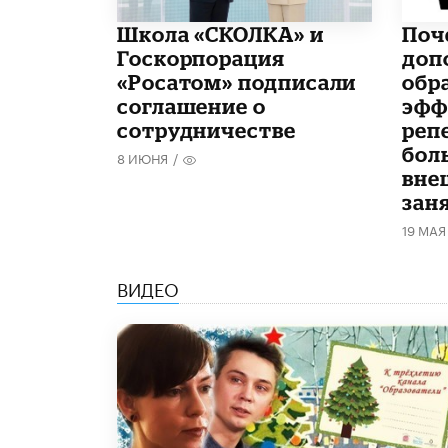
Школа «СКОЛКА» и
​По
Госкорпорация
доп
«Росатом» подписали
обр
соглашение о
эфф
сотрудничестве
реп
бол
8 ИЮНЯ
/
вне
зан
19 МАЯ
ВИДЕО