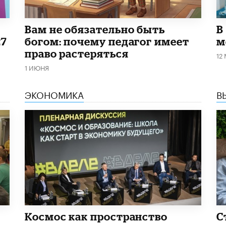
​Вам не обязательно быть
В
27
богом: почему педагог имеет
м
право растеряться
12
1 ИЮНЯ
ЭКОНОМИКА
В
Космос как пространство
С