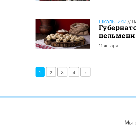
ШКОЛЬНИКИ
//
Н
Губернат
пельмени
11 января
Далее
1
2
3
4
Мы 