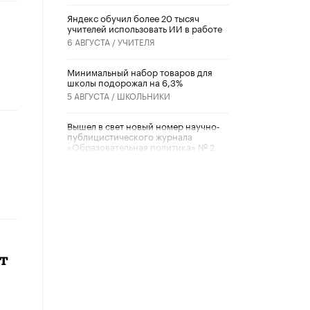
​Яндекс обучил более 20 тысяч
учителей использовать ИИ в работе
6 АВГУСТА /
УЧИТЕЛЯ
Минимальный набор товаров для
школы подорожал на 6,3%
5 АВГУСТА /
ШКОЛЬНИКИ
Вышел в свет новый номер научно-
публицистического журнала
«Образовательная политика» № 2
(2026)
3 ИЮЛЯ /
АНОНС
Школьники и студенты Москвы
почтили память героев Великой
Отечественной войны
22 ИЮНЯ /
ГОРОДСКОЕ ОБРАЗОВАНИЕ
т
«Егор, давай во двор!»
22 ИЮНЯ /
АНОНС
Из закона о регулировании ИИ