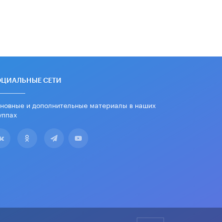
школьные учебники примеры
женщин-инженеров
5 ИЮНЯ /
УЧЕБНИКИ
Уличенный в списывании школьник
вернул себе призовое место на
олимпиаде через суд
5 ИЮНЯ /
ЧТО ПРОИСХОДИТ?
ОЦИАЛЬНЫЕ СЕТИ
«Евгений Онегин» станет
обязательным для повторения в 10–
новные и дополнительные материалы в наших
11-х классах
уппах
4 ИЮНЯ /
КАЧЕСТВО ОБРАЗОВАНИЯ
В Общественной палате предложили
шить школьную форму с учетом
национальных традиций регионов
4 ИЮНЯ /
ШКОЛЬНИКИ
В Госдуме предложили ввести
онлайн-формат для апелляций ЕГЭ
3 ИЮНЯ /
ЕГЭ И ОГЭ
​Яндекс выпустил бесплатный курс