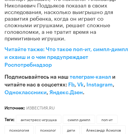
Николаевич Поддьяков показал в своих
исследования, насколько выигрышно для
развития ребенка, когда он играет со
сложными игрушками, решает сложные
головоломки, а не тратит время на
примитивные игрушки.
Читайте также: Что такое поп-ит, симпл-димпл
и сквиш и о чем предупреждает
Роспотребнадзор
Подписывайтесь на наш
телеграм-канал
и
читайте нас в соцсетях:
Fb
,
Vk
,
Instagram
,
Одноклассники
,
Яндекс.Дзен
.
Источник:
ИЗВЕСТИЯ.RU
Теги:
антистресс-игрушка
симпл-димпл
поп-ит
психология
психолог
дети
Александр Асмолов