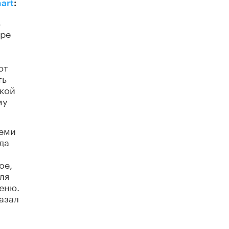
art
:
Рособрнадзор ответил на жалобы
ь
школьников на ошибки в ЕГЭ по
ере
русскому
8 ИЮНЯ /
ЕГЭ И ОГЭ
Школа «СКОЛКА» и Госкорпорация
ют
«Росатом» подписали соглашение о
ть
сотрудничестве
ской
8 ИЮНЯ /
ОБРАЗОВАТЕЛЬНАЯ ПОЛИТИКА
му
Депутаты призвали не отклонять
дипломы только из-за не пройденного
антиплагиата
семи
5 ИЮНЯ /
ЧТО ПРОИСХОДИТ?
да
Минпросвещения просят добавить в
ое,
школьные учебники примеры женщин-
ля
инженеров
еню.
5 ИЮНЯ /
УЧЕБНИКИ
азал
Уличенный в списывании школьник
вернул себе призовое место на
олимпиаде через суд