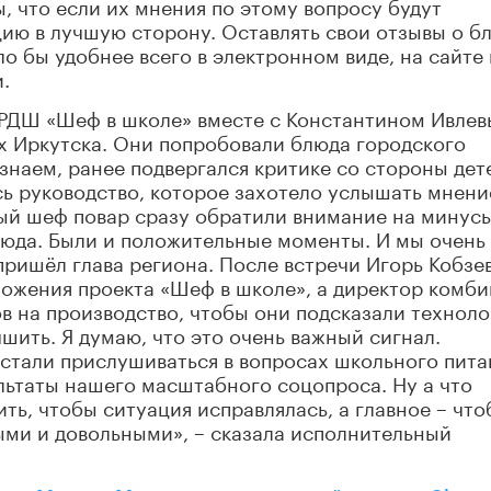
, что если их мнения по этому вопросу будут
цию в лучшую сторону. Оставлять свои отзывы о б
о бы удобнее всего в электронном виде, на сайте
.
 РДШ «Шеф в школе» вместе с Константином Ивле
ах Иркутска. Они попробовали блюда городского
знаем, ранее подвергался критике со стороны дет
сь руководство, которое захотело услышать мнени
ый шеф повар сразу обратили внимание на минусы
люда. Были и положительные моменты. И мы очень
пришёл глава региона. После встречи Игорь Кобзе
ожения проекта «Шеф в школе», а директор комби
в на производство, чтобы они подсказали техноло
шить. Я думаю, что это очень важный сигнал.
стали прислушиваться в вопросах школьного пита
ультаты нашего масштабного соцопроса. Ну а что
ить, чтобы ситуация исправлялась, а главное – чт
ыми и довольными», – сказала исполнительный