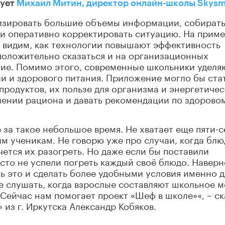
рует
Михаил Митин, директор онлайн-школы Skysm
изировать большие объемы информации, собират
 и оперативно корректировать ситуацию. На прим
видим, как технологии повышают эффективность
 положительно сказаться и на организационных
ние. Помимо этого, современные школьники уделя
и и здорового питания. Приложение могло бы ста
родуктов, их пользе для организма и энергетиче
влении рациона и давать рекомендации по здорово
 за такое небольшое время. Не хватает еще пяти-
гим ученикам. Не говорю уже про случаи, когда блю
ется их разогреть. Но даже если бы поставили
сто не успели погреть каждый своё блюдо. Наверн
ь это и сделать более удобными условия именно д
е слушать, когда взрослые составляют школьное м
 Сейчас нам помогает проект «Шеф в школе»«, – ск
из г. Иркутска Александр Кобяков.