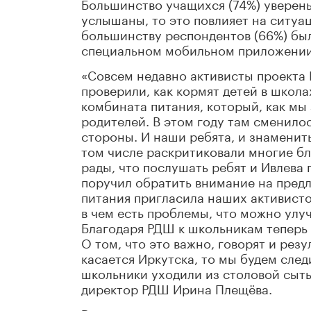
Большинство учащихся (74%) уверены
услышаны, то это повлияет на ситуа
большинству респондентов (66%) был
специальном мобильном приложении
«Совсем недавно активисты проекта
проверили, как кормят детей в школ
комбината питания, который, как мы 
родителей. В этом году там сменило
стороны. И наши ребята, и знаменит
том числе раскритиковали многие б
рады, что послушать ребят и Ивлева 
поручил обратить внимание на предл
питания пригласила наших активисто
в чем есть проблемы, что можно улуч
Благодаря РДШ к школьникам теперь 
О том, что это важно, говорят и рез
касается Иркутска, то мы будем след
школьники уходили из столовой сыт
директор РДШ Ирина Плещёва.