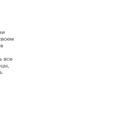
ни
своем
 в
ь все
бцы,
а.